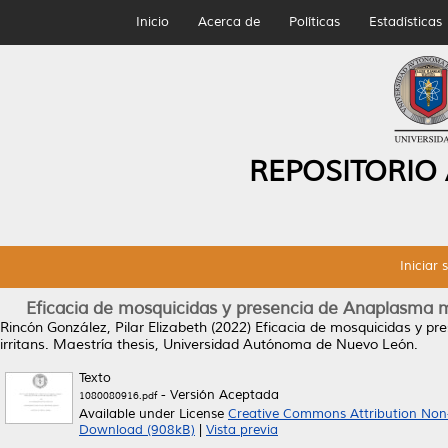
Inicio
Acerca de
Políticas
Estadísticas
REPOSITORIO
Iniciar 
Eficacia de mosquicidas y presencia de Anaplasma m
Rincón González, Pilar Elizabeth
(2022)
Eficacia de mosquicidas y p
irritans.
Maestría thesis, Universidad Autónoma de Nuevo León.
Texto
- Versión Aceptada
1080080916.pdf
Available under License
Creative Commons Attribution Non
Download (908kB)
|
Vista previa