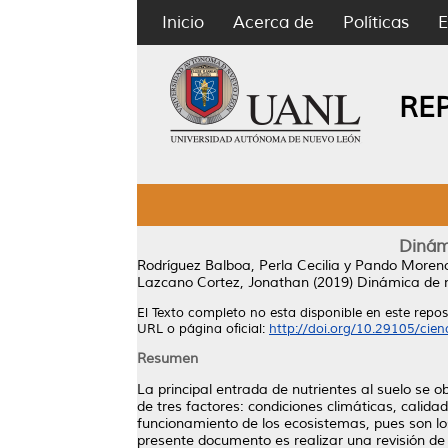
Inicio
Acerca de
Políticas
E
RE
Dinám
Rodríguez Balboa, Perla Cecilia
y
Pando Moreno
Lazcano Cortez, Jonathan
(2019)
Dinámica de n
El Texto completo no esta disponible en este reposi
URL o página oficial:
http://doi.org/10.29105/cie
Resumen
La principal entrada de nutrientes al suelo se 
de tres factores: condiciones climáticas, calid
funcionamiento de los ecosistemas, pues son los
presente documento es realizar una revisión de 