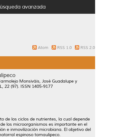
úsqueda avanzada
Atom
RSS 1.0
RSS 2.0
lipeco
armolejo Monsiváis, José Guadalupe
y
, 22 (97). ISSN 1405-9177
o de los ciclos de nutrientes, la cual depende
l de los microorganismos es importante en el
n e inmovilización microbiana. El objetivo del
matorral espinoso tamaulipeco.