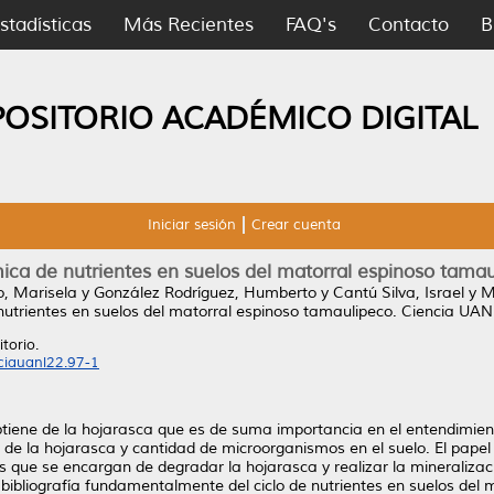
stadísticas
Más Recientes
FAQ's
Contacto
B
POSITORIO ACADÉMICO DIGITAL
Iniciar sesión
Crear cuenta
ica de nutrientes en suelos del matorral espinoso tamau
, Marisela
y
González Rodríguez, Humberto
y
Cantú Silva, Israel
y
M
utrientes en suelos del matorral espinoso tamaulipeco.
Ciencia UANL
torio.
nciauanl22.97-1
obtiene de la hojarasca que es de suma importancia en el entendimient
ad de la hojarasca y cantidad de microorganismos en el suelo. El pape
 que se encargan de degradar la hojarasca y realizar la mineralizació
bibliografía fundamentalmente del ciclo de nutrientes en suelos del 