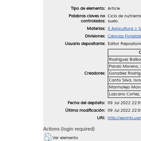
Tipo de elemento:
Article
Palabras claves no
Ciclo de nutrien
controlados:
suelo.
Materias:
S Agricultura > S
Divisiones:
Ciencias Forestal
Usuario depositante:
Editor Repositori
C
Rodríguez Balboa
Pando Moreno, 
Creadores:
González Rodrí
Cantú Silva, Isra
Marmolejo Mons
Lazcano Cortez,
Fecha del depósito:
09 Jul 2022 22:0
Última modificación:
09 Jul 2022 22:0
URI:
http://eprints.ua
Actions (login required)
Ver elemento