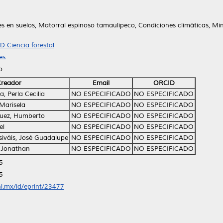
tes en suelos, Matorral espinoso tamaulipeco, Condiciones climáticas, Mi
D Ciencia forestal
es
o
reador
Email
ORCID
, Perla Cecilia
NO ESPECIFICADO
NO ESPECIFICADO
Marisela
NO ESPECIFICADO
NO ESPECIFICADO
guez, Humberto
NO ESPECIFICADO
NO ESPECIFICADO
el
NO ESPECIFICADO
NO ESPECIFICADO
iváis, José Guadalupe
NO ESPECIFICADO
NO ESPECIFICADO
 Jonathan
NO ESPECIFICADO
NO ESPECIFICADO
5
5
nl.mx/id/eprint/23477