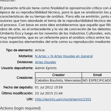
Resumen
El presente artículo tiene como finalidad la aproximación crítica co
época de su reproductibilidad técnica, para lo que se analizarán las
características de su tiempo de análisis. Para ello se emitirán, junto 
autores que han abordado el tema de la reproductibilidad técnica des
al proceso. Con base en esta idea establecemos que aquello que Wal
obra de arte, es el antecedente y la vía de concreción de los debat
Umberto Eco y luego en los noventa de las Industrias Culturales, es
muy importante, que es un referente para el análisis crítico entre l
crisis aspectos elementales del arte como su reproducción mediant
Tipo de elemento:
Article
Materias:
N Artes > N Artes Visuales en General
Divisiones:
Artes Visuales
Usuario depositante:
Admin Eprints
Creador
Email
Creadores:
Ceballos Bautista, Wenceslao
NO ESPECIFICAD
Fecha del depósito:
01 Jul 2012 15:59
Última modificación:
23 Jul 2015 21:44
URI:
http://eprints.uanl.mx/id/eprint/2353
Actions (login required)