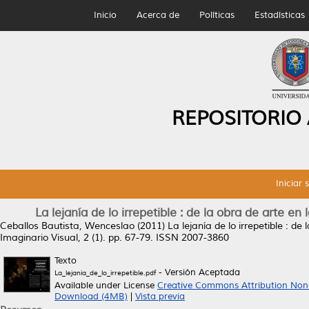
Inicio
Acerca de
Políticas
Estadísticas
REPOSITORIO
Iniciar 
La lejanía de lo irrepetible : de la obra de arte en
Ceballos Bautista, Wenceslao
(2011)
La lejanía de lo irrepetible : de
Imaginario Visual, 2 (1). pp. 67-79. ISSN 2007-3860
Texto
- Versión Aceptada
La_lejania_de_lo_irrepetible.pdf
Available under License
Creative Commons Attribution Non
Download (4MB)
|
Vista previa