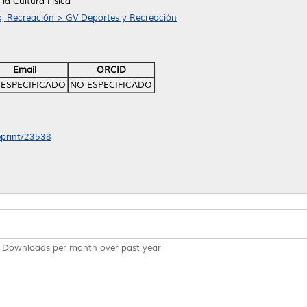
la Cultura Física
a, Recreación > GV Deportes y Recreación
Email
ORCID
ESPECIFICADO
NO ESPECIFICADO
/eprint/23538
Downloads per month over past year