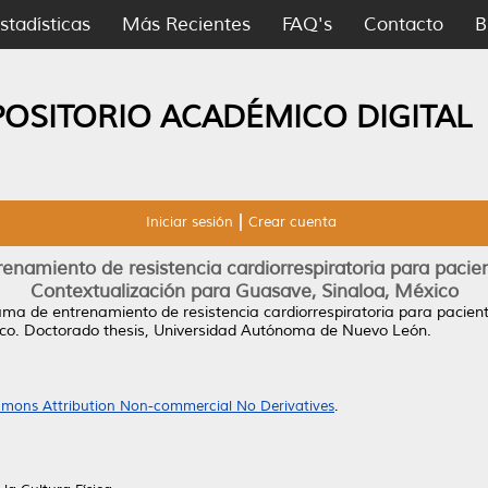
stadísticas
Más Recientes
FAQ's
Contacto
B
POSITORIO ACADÉMICO DIGITAL
Iniciar sesión
Crear cuenta
enamiento de resistencia cardiorrespiratoria para pacie
Contextualización para Guasave, Sinaloa, México
ma de entrenamiento de resistencia cardiorrespiratoria para pacien
co.
Doctorado thesis, Universidad Autónoma de Nuevo León.
mons Attribution Non-commercial No Derivatives
.