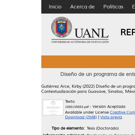
Inicio
Acerca de
Políticas
E
RE
Diseño de un programa de entr
Gutiérrez Arce, Kirby
(2022)
Diseño de un progra
Contextualización para Guasave, Sinaloa, Méxi
Texto
- Versión Aceptada
1080135883.pdf
Available under License
Creative Com
Download (2MB)
|
Vista previa
Tipo de elemento:
Tesis (Doctorado)