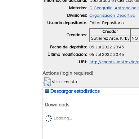
Información adicional:
Doctorado en Ciencias de 
Materias:
G Geografía, Antropologí
Divisiones:
Organización Deportiva
Usuario depositante:
Editor Repositorio
Creador
Creadores:
Gutiérrez Arce, Kirby
NO 
Fecha del depósito:
05 Jul 2022 20:45
Última modificación:
05 Jul 2022 20:45
URI:
http://eprints.uanl.mx/id
Actions (login required)
Ver elemento
Descargar estadísticas
Downloads
Loading...