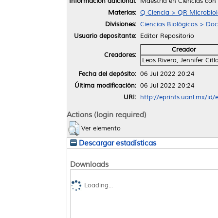
Información adicional:
Maestría en Ciencias con
Materias:
Q Ciencia > QR Microbiol
Divisiones:
Ciencias Biológicas > Do
Usuario depositante:
Editor Repositorio
Creador
Creadores:
Leos Rivera, Jennifer Citla
Fecha del depósito:
06 Jul 2022 20:24
Última modificación:
06 Jul 2022 20:24
URI:
http://eprints.uanl.mx/id
Actions (login required)
Ver elemento
Descargar estadísticas
Downloads
Loading...