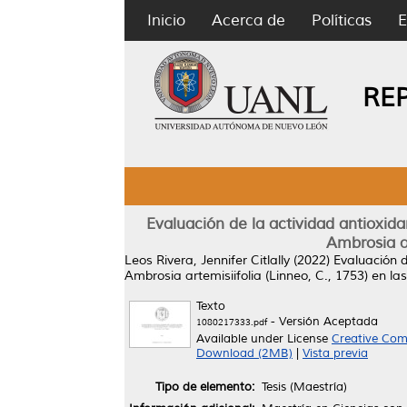
Inicio
Acerca de
Políticas
E
RE
Evaluación de la actividad antioxida
Ambrosia ar
Leos Rivera, Jennifer Citlally
(2022)
Evaluación d
Ambrosia artemisiifolia (Linneo, C., 1753) en la
Texto
- Versión Aceptada
1080217333.pdf
Available under License
Creative Com
Download (2MB)
|
Vista previa
Tipo de elemento:
Tesis (Maestría)