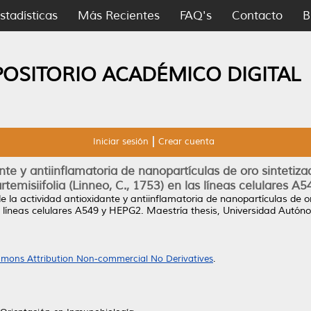
stadísticas
Más Recientes
FAQ's
Contacto
B
POSITORIO ACADÉMICO DIGITAL
Iniciar sesión
Crear cuenta
nte y antiinflamatoria de nanopartículas de oro sintetizad
temisiifolia (Linneo, C., 1753) en las líneas celulares 
e la actividad antioxidante y antiinflamatoria de nanopartículas de or
s líneas celulares A549 y HEPG2.
Maestría thesis, Universidad Autó
mons Attribution Non-commercial No Derivatives
.