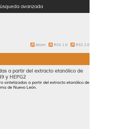
úsqueda avanzada
Atom
RSS 1.0
RSS 2.0
as a partir del extracto etanólico de
A549 y HEPG2
o sintetizadas a partir del extracto etanólico de
noma de Nuevo León.