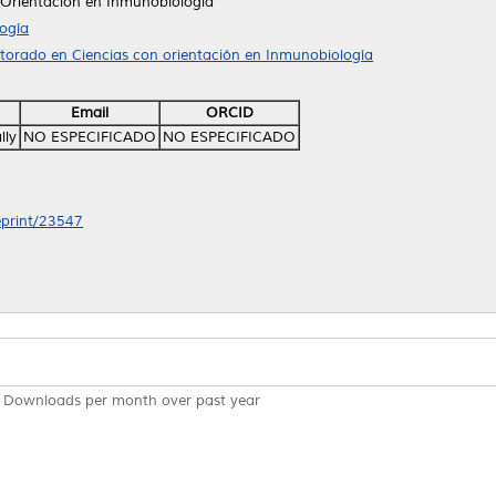
 Orientación en Inmunobiología
ogía
ctorado en Ciencias con orientación en Inmunobiología
Email
ORCID
lly
NO ESPECIFICADO
NO ESPECIFICADO
/eprint/23547
Downloads per month over past year