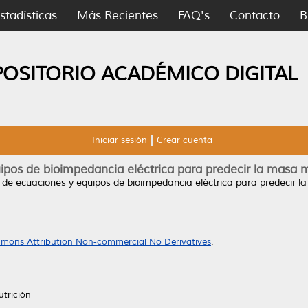
stadísticas
Más Recientes
FAQ's
Contacto
B
POSITORIO ACADÉMICO DIGITAL
Iniciar sesión
Crear cuenta
uipos de bioimpedancia eléctrica para predecir la masa 
z de ecuaciones y equipos de bioimpedancia eléctrica para predecir 
mons Attribution Non-commercial No Derivatives
.
utrición