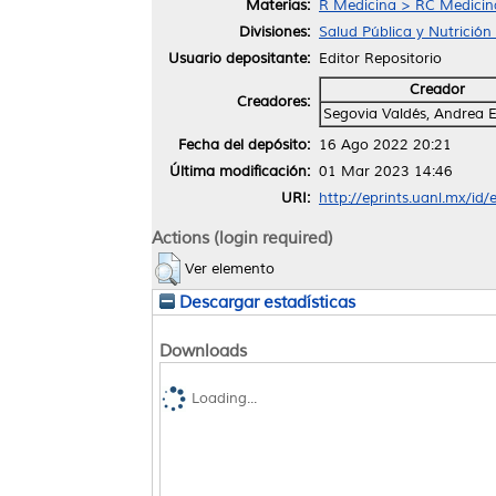
Materias:
R Medicina > RC Medicina 
Divisiones:
Salud Pública y Nutrición
Usuario depositante:
Editor Repositorio
Creador
Creadores:
Segovia Valdés, Andrea E
Fecha del depósito:
16 Ago 2022 20:21
Última modificación:
01 Mar 2023 14:46
URI:
http://eprints.uanl.mx/id
Actions (login required)
Ver elemento
Descargar estadísticas
Downloads
Loading...