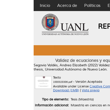
Inicio
Acerca de
Políticas
E
RE
Validez de ecuaciones y eq
Segovia Valdés, Andrea Elizabeth
(2022)
Valide
thesis, Universidad Autónoma de Nuevo León.
Texto
- Versión Aceptada
1080328386.pdf
Available under License
Creative Com
Download (1MB)
|
Vista previa
Tipo de elemento:
Tesis (Maestría)
Información adicional:
Maestría en ciencias en n