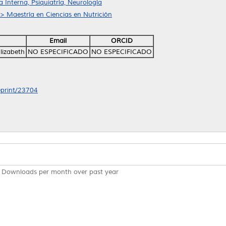
Interna, Psiquiatría, Neurología
 > Maestría en Ciencias en Nutrición
Email
ORCID
lizabeth
NO ESPECIFICADO
NO ESPECIFICADO
/eprint/23704
Downloads per month over past year