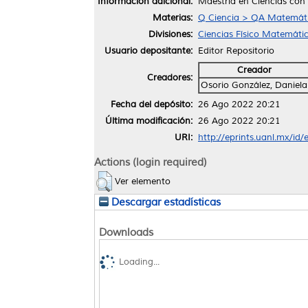
Información adicional:
Maestría en Ciencias con
Materias:
Q Ciencia > QA Matemáti
Divisiones:
Ciencias Físico Matemáti
Usuario depositante:
Editor Repositorio
Creador
Creadores:
Osorio González, Daniela
Fecha del depósito:
26 Ago 2022 20:21
Última modificación:
26 Ago 2022 20:21
URI:
http://eprints.uanl.mx/id
Actions (login required)
Ver elemento
Descargar estadísticas
Downloads
Loading...