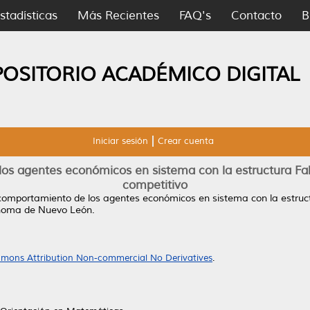
stadísticas
Más Recientes
FAQ's
Contacto
B
POSITORIO ACADÉMICO DIGITAL
Iniciar sesión
Crear cuenta
s agentes económicos en sistema con la estructura Fab
competitivo
omportamiento de los agentes económicos en sistema con la estruct
ónoma de Nuevo León.
mons Attribution Non-commercial No Derivatives
.