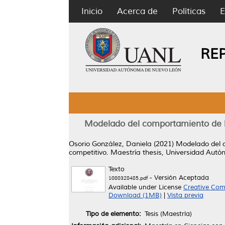
Inicio
Acerca de
Políticas
E
RE
Modelado del comportamiento de lo
Osorio González, Daniela
(2021)
Modelado del c
competitivo.
Maestría thesis, Universidad Aut
Texto
- Versión Aceptada
1080328485.pdf
Available under License
Creative Com
Download (1MB)
|
Vista previa
Tipo de elemento:
Tesis (Maestría)