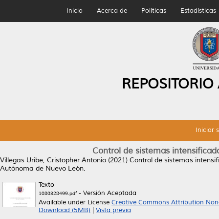
Inicio
Acerca de
Políticas
Estadísticas
REPOSITORIO
Iniciar 
Control de sistemas intensificad
Villegas Uribe, Cristopher Antonio
(2021)
Control de sistemas intensi
Autónoma de Nuevo León.
Texto
- Versión Aceptada
1080328499.pdf
Available under License
Creative Commons Attribution Non
Download (5MB)
|
Vista previa