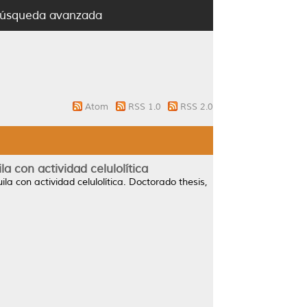
úsqueda avanzada
Atom
RSS 1.0
RSS 2.0
a con actividad celulolítica
a con actividad celulolítica.
Doctorado thesis,