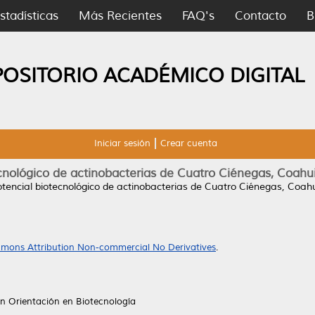
stadísticas
Más Recientes
FAQ's
Contacto
B
POSITORIO ACADÉMICO DIGITAL
Iniciar sesión
Crear cuenta
cnológico de actinobacterias de Cuatro Ciénegas, Coahuil
otencial biotecnológico de actinobacterias de Cuatro Ciénegas, Coahuil
mons Attribution Non-commercial No Derivatives
.
n Orientación en Biotecnología