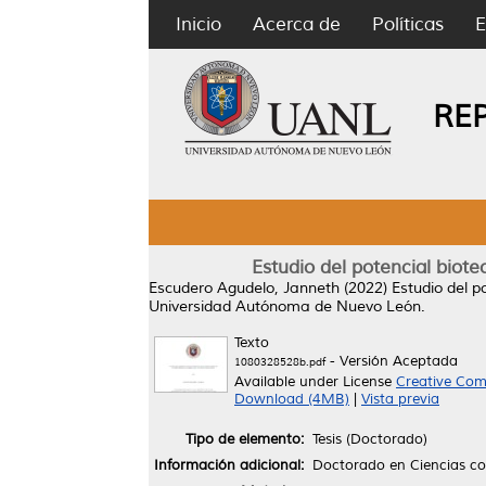
Inicio
Acerca de
Políticas
E
RE
Estudio del potencial biote
Escudero Agudelo, Janneth
(2022)
Estudio del p
Universidad Autónoma de Nuevo León.
Texto
- Versión Aceptada
1080328528b.pdf
Available under License
Creative Com
Download (4MB)
|
Vista previa
Tipo de elemento:
Tesis (Doctorado)
Información adicional:
Doctorado en Ciencias co