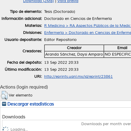
Download (2MB)
|
Vista previa
Tipo de elemento:
Tesis (Doctorado)
Información adicional:
Doctorado en Ciencias de Enfermería
Materias:
R Medicina > RA Aspectos Públicos de la Medic
Divisiones:
Enfermería > Doctorado en Ciencias de Enferme
Usuario depositante:
Editor Repositorio
Creador
Email
Creadores:
Aranda Sánchez, Daysi Amparo
NO ESPECIFI
Fecha del depósito:
13 Sep 2022 20:33
Última modificación:
13 Sep 2022 20:33
URI:
http://eprints.uanl.mx/id/eprint/23861
Actions (login required)
Ver elemento
Descargar estadísticas
Downloads
Downloads per month over
Loading...