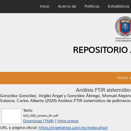
Inicio
Acerca de
Políticas
Estadísticas
REPOSITORIO
Iniciar 
Análisis FTIR sistemáti
González González, Virgilio Ángel
y
González Ábrego, Manuel Alejan
Salazar, Carlos Alberto
(2020)
Análisis FTIR sistemático de polímero
Texto
A23_N88_analisis_ftir.pdf
Download (7MB)
|
Vista previa
URL o página oficial:
https://ingenierias.uanl.mx/index.php/i