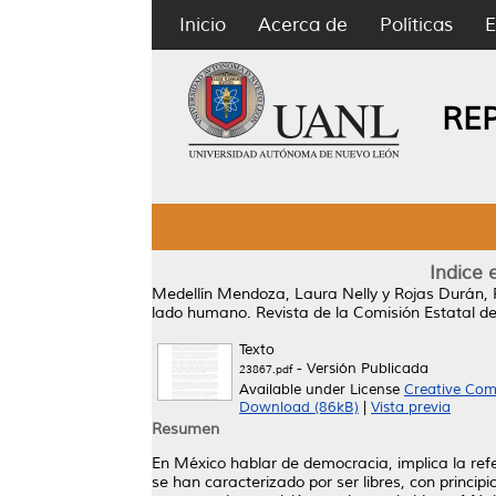
Inicio
Acerca de
Políticas
E
RE
Indice 
Medellín Mendoza, Laura Nelly
y
Rojas Durán, 
lado humano. Revista de la Comisión Estatal 
Texto
- Versión Publicada
23867.pdf
Available under License
Creative Com
Download (86kB)
|
Vista previa
Resumen
En México hablar de democracia, implica la refer
se han caracterizado por ser libres, con princi