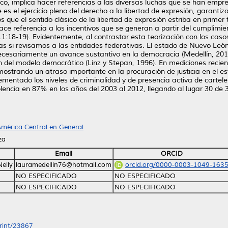
co, implica hacer referencias a las diversas luchas que se han empr
 es el ejercicio pleno del derecho a la libertad de expresión, garantiz
ue el sentido clásico de la libertad de expresión estriba en primer t
ace referencia a los incentivos que se generan a partir del cumplimi
:18-19). Evidentemente, al contrastar esta teorización con los casos
as si revisamos a las entidades federativas. El estado de Nuevo Le
 necesariamente un avance sustantivo en la democracia (Medellín, 20
ón del modelo democrático (Linz y Stepan, 1996). En mediciones recie
ostrando un atraso importante en la procuración de justicia en el e
rementado los niveles de criminalidad y de presencia activa de cartel
encia en 87% en los años del 2003 al 2012, llegando al lugar 30 de 
mérica Central en General
za
Email
ORCID
elly
lauramedellin76@hotmail.com
orcid.org/0000-0003-1049-163
NO ESPECIFICADO
NO ESPECIFICADO
NO ESPECIFICADO
NO ESPECIFICADO
print/23867