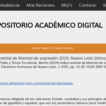
stadísticas
Más Recientes
FAQ's
Contacto
B
POSITORIO ACADÉMICO DIGITAL
Iniciar sesión
Crear cuenta
estatal de libertad de expresión 2019. Nuevo León [Intro
Pablo
y
Torres Escalante, Benito
(2019)
Indice estatal de libertad de 
de Derechos Humanos de Nuevo León, 1 (107). pp. 15-20. ISSN 2007-
mons Attribution Non-commercial No Derivatives
.
encia obligada de las relaciones Estado -sociedad y sus principios de
pios de igualdad y equidad, que son los parámetros básicos para medir