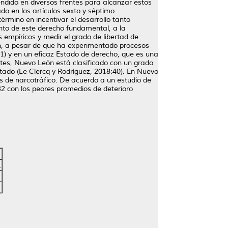
endido en diversos frentes para alcanzar estos
ado en los artículos sexto y séptimo
érmino en incentivar el desarrollo tanto
ento de este derecho fundamental, a la
 empíricos y medir el grado de libertad de
ón, a pesar de que ha experimentado procesos
11) y en un eficaz Estado de derecho, que es una
ntes, Nuevo León está clasificado con un grado
stado (Le Clercq y Rodríguez, 2018:40). En Nuevo
es de narcotráfico. De acuerdo a un estudio de
32 con los peores promedios de deterioro
5