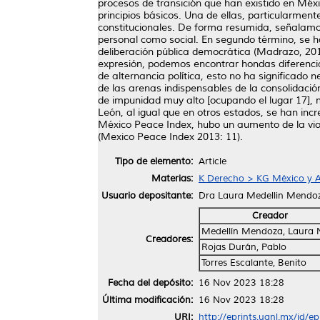
procesos de transición que han existido en Méxi
principios básicos. Una de ellas, particularmente
constitucionales. De forma resumida, señalamos q
personal como social. En segundo término, se h
deliberación pública democrática (Madrazo, 2011
expresión, podemos encontrar hondas diferenci
de alternancia política, esto no ha significado
de las arenas indispensables de la consolidaci
de impunidad muy alto [ocupando el lugar 17], m
León, al igual que en otros estados, se han inc
México Peace Index, hubo un aumento de la viol
(Mexico Peace Index 2013: 11).
Tipo de elemento:
Article
Materias:
K Derecho > KG México y A
Usuario depositante:
Dra Laura Medellin Mendo
Creador
Medellín Mendoza, Laura N
Creadores:
Rojas Durán, Pablo
Torres Escalante, Benito
Fecha del depósito:
16 Nov 2023 18:28
Última modificación:
16 Nov 2023 18:28
URI:
http://eprints.uanl.mx/id/e