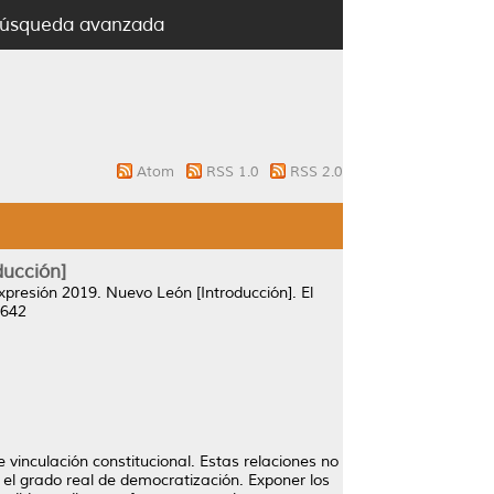
úsqueda avanzada
Atom
RSS 1.0
RSS 2.0
ducción]
expresión 2019. Nuevo León [Introducción].
El
5642
 vinculación constitucional. Estas relaciones no
 el grado real de democratización. Exponer los