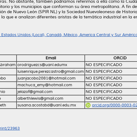
Mitras. No obstante, también podríamos referirnos a ella como la Ciu
torio y los municipios que conforman su área metropolitana. A fin de
zación de Nuevo León (SPIR NL) y la Sociedad Nuevoleonesa de Histori
 la que e analizan diferentes aristas de la temática industrial en la e
F Estados Unidos (Local), Canadá, México, America Central y Sur América
Email
ORCID
 Abraham
orodriguezcs@uanl.edumx
NO ESPECIFICADO
luisenrique.perezcastro@gmail.com
NO ESPECIFICADO
cobo
juanjacobo2081@hotmail.com
NO ESPECIFICADO
machuca_emy@hotmail.com
NO ESPECIFICADO
nio
jelazof@gmail.com
NO ESPECIFICADO
o
alberthlewis@gmail.com
NO ESPECIFICADO
ieth
susana.acostabd@uanl.edu.mx
orcid.org/0000-0003-0
print/23963