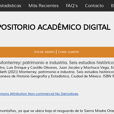
stadísticas
Más Recientes
FAQ's
Contacto
B
POSITORIO ACADÉMICO DIGITAL
Iniciar sesión
Crear cuenta
Monterrey: patrimonio e industria. Seis estudios histórico
ro, Luis Enrique
y
Castillo Olivares, Juan Jacobo
y
Machuca Vega, Em
lieth
(2021)
Monterrey: patrimonio e industria. Seis estudios histórico
eonesa de Historia Geografía y Estadística, Ciudad de México. ISB
mons Attribution Non-commercial No Derivatives
.
ntañas, ya que se ubica bajo el resguardo de la Sierra Madre Orien