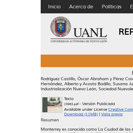
Inicio
Acerca de
Políticas
E
RE
Rodríguez Castillo, Óscar Abraham
y
Pérez Cast
Hernández, Alberto
y
Acosta Badillo, Susana Ju
Industrialización Nuevo León, Sociedad Nuevol
Texto
- Versión Publicada
23963.pdf
Available under License
Creative Com
Download (11MB)
|
Vista previa
Resumen
Monterrey es conocida como La Ciudad de las mo