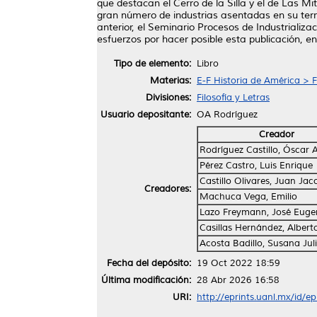
que destacan el Cerro de la Silla y el de Las 
gran número de industrias asentadas en su terri
anterior, el Seminario Procesos de Industriali
esfuerzos por hacer posible esta publicación, en
Tipo de elemento:
Libro
Materias:
E-F Historia de América > 
Divisiones:
Filosofía y Letras
Usuario depositante:
OA Rodríguez
Creador
Rodríguez Castillo, Óscar
Pérez Castro, Luis Enrique
Castillo Olivares, Juan Ja
Creadores:
Machuca Vega, Emilio
Lazo Freymann, José Euge
Casillas Hernández, Albert
Acosta Badillo, Susana Jul
Fecha del depósito:
19 Oct 2022 18:59
Última modificación:
28 Abr 2026 16:58
URI:
http://eprints.uanl.mx/id/e