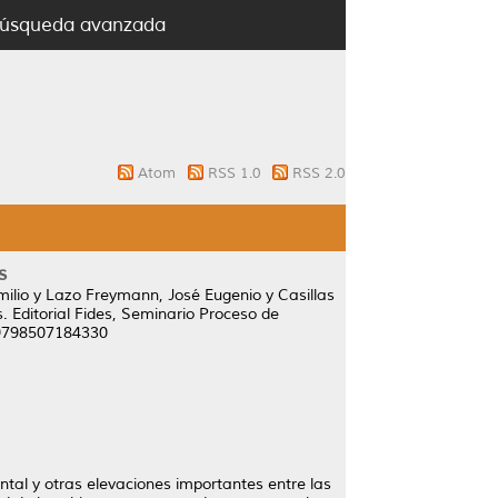
úsqueda avanzada
Atom
RSS 1.0
RSS 2.0
s
ilio
y
Lazo Freymann, José Eugenio
y
Casillas
s.
Editorial Fides, Seminario Proceso de
N 9798507184330
tal y otras elevaciones importantes entre las