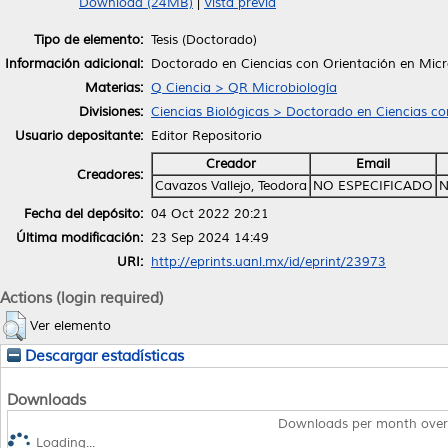
Download (24MB)
|
Vista previa
Tipo de elemento:
Tesis (Doctorado)
Información adicional:
Doctorado en Ciencias con Orientación en Micr
Materias:
Q Ciencia > QR Microbiología
Divisiones:
Ciencias Biológicas > Doctorado en Ciencias co
Usuario depositante:
Editor Repositorio
Creador
Email
Creadores:
Cavazos Vallejo, Teodora
NO ESPECIFICADO
N
Fecha del depósito:
04 Oct 2022 20:21
Última modificación:
23 Sep 2024 14:49
URI:
http://eprints.uanl.mx/id/eprint/23973
Actions (login required)
Ver elemento
Descargar estadísticas
Downloads
Downloads per month over
Loading...