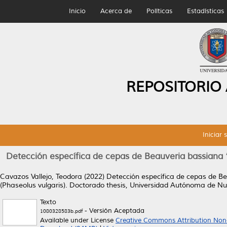
Inicio
Acerca de
Políticas
Estadísticas
REPOSITORIO
Iniciar 
Detección específica de cepas de Beauveria bassiana “i
Cavazos Vallejo, Teodora
(2022)
Detección específica de cepas de Bea
(Phaseolus vulgaris).
Doctorado thesis, Universidad Autónoma de Nu
Texto
- Versión Aceptada
1080328583b.pdf
Available under License
Creative Commons Attribution Non