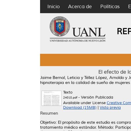
Inicio
Acerca de
Políticas
E
RE
El efecto de 
Jaime Bernal, Leticia
y
Téllez López, Arnoldo
y
J
hipnoterapia en la calidad de sueño de mujere
Texto
- Versión Publicada
24018.pdf
Available under License
Creative Com
Download (15MB)
|
Vista previa
Resumen
Objetivo: El propósito de este estudio es compr
tratamiento médico estándar. Método: Partici