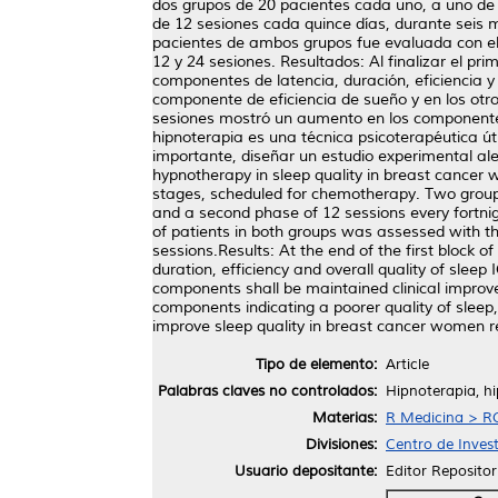
dos grupos de 20 pacientes cada uno, a uno de 
de 12 sesiones cada quince días, durante seis m
pacientes de ambos grupos fue evaluada con el Í
12 y 24 sesiones. Resultados: Al finalizar el pr
componentes de latencia, duración, eficiencia y 
componente de eficiencia de sueño y en los otr
sesiones mostró un aumento en los componentes
hipnoterapia es una técnica psicoterapéutica ú
importante, diseñar un estudio experimental alea
hypnotherapy in sleep quality in breast cancer
stages, scheduled for chemotherapy. Two groups
and a second phase of 12 sessions every fortnig
of patients in both groups was assessed with th
sessions.Results: At the end of the first block o
duration, efficiency and overall quality of slee
components shall be maintained clinical improv
components indicating a poorer quality of sleep
improve sleep quality in breast cancer women r
Tipo de elemento:
Article
Palabras claves no controlados:
Hipnoterapia, hi
Materias:
R Medicina > RC
Divisiones:
Centro de Invest
Usuario depositante:
Editor Repositor