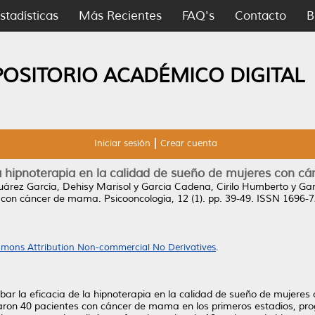
stadísticas
Más Recientes
FAQ's
Contacto
B
POSITORIO ACADÉMICO DIGITAL
Iniciar sesión
Crear cuenta
la hipnoterapia en la calidad de sueño de mujeres con 
uárez García, Dehisy Marisol
y
Garcia Cadena, Cirilo Humberto
y
Gar
s con cáncer de mama.
Psicooncología, 12 (1). pp. 39-49. ISSN 1696-
mons Attribution Non-commercial No Derivatives
.
obar la eficacia de la hipnoterapia en la calidad de sueño de mujere
paron 40 pacientes con cáncer de mama en los primeros estadios, p