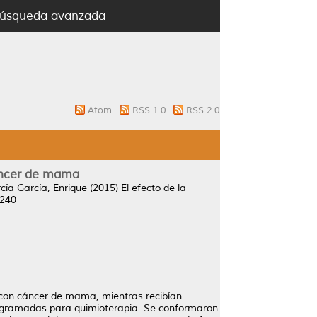
úsqueda avanzada
Atom
RSS 1.0
RSS 2.0
cáncer de mama
cía García, Enrique
(2015)
El efecto de la
7240
s con cáncer de mama, mientras recibían
rogramadas para quimioterapia. Se conformaron