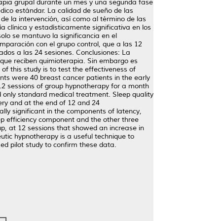
erapia grupal durante un mes y una segunda fase
édico estándar. La calidad de sueño de las
e la intervención, así como al término de las
 clínica y estadísticamente significativa en los
olo se mantuvo la significancia en el
mparación con el grupo control, que a las 12
dos a las 24 sesiones. Conclusiones: La
 que reciben quimioterapia. Sin embargo es
 this study is to test the effectiveness of
ts were 40 breast cancer patients in the early
12 sessions of group hypnotherapy for a month
d only standard medical treatment. Sleep quality
ery and at the end of 12 and 24
ally significant in the components of latency,
leep efficiency component and the other three
p, at 12 sessions that showed an increase in
utic hypnotherapy is a useful technique to
d pilot study to confirm these data.