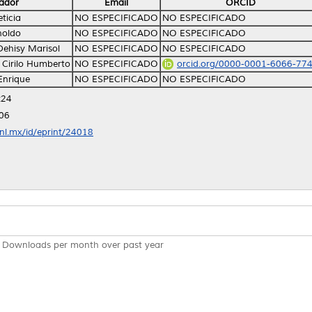
ador
Email
ORCID
ticia
NO ESPECIFICADO
NO ESPECIFICADO
noldo
NO ESPECIFICADO
NO ESPECIFICADO
Dehisy Marisol
NO ESPECIFICADO
NO ESPECIFICADO
 Cirilo Humberto
NO ESPECIFICADO
orcid.org/0000-0001-6066-77
Enrique
NO ESPECIFICADO
NO ESPECIFICADO
:24
:06
anl.mx/id/eprint/24018
Downloads per month over past year