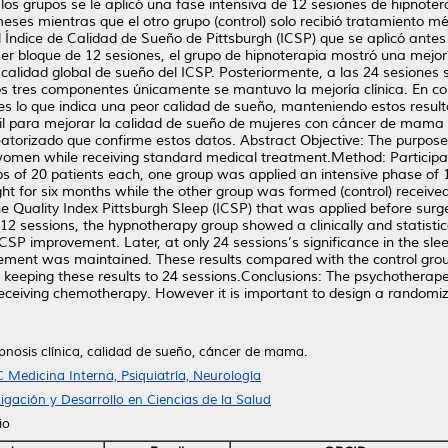
los grupos se le aplicó una fase intensiva de 12 sesiones de hipnot
eses mientras que el otro grupo (control) solo recibió tratamiento m
ndice de Calidad de Sueño de Pittsburgh (ICSP) que se aplicó antes d
imer bloque de 12 sesiones, el grupo de hipnoterapia mostró una mejoría
calidad global de sueño del ICSP. Posteriormente, a las 24 sesiones s
os tres componentes únicamente se mantuvo la mejoría clínica. En co
 lo que indica una peor calidad de sueño, manteniendo estos resulta
til para mejorar la calidad de sueño de mujeres con cáncer de mama
torizado que confirme estos datos. Abstract Objective: The purpose of
 women while receiving standard medical treatment.Method: Participan
 of 20 patients each, one group was applied an intensive phase of 
ht for six months while the other group was formed (control) receive
e Quality Index Pittsburgh Sleep (ICSP) that was applied before surg
f 12 sessions, the hypnotherapy group showed a clinically and statistic
p ICSP improvement. Later, at only 24 sessions’s significance in the s
ement was maintained. These results compared with the control grou
, keeping these results to 24 sessions.Conclusions: The psychotherape
eceiving chemotherapy. However it is important to design a randomize
pnosis clínica, calidad de sueño, cáncer de mama.
 Medicina Interna, Psiquiatría, Neurología
igación y Desarrollo en Ciencias de la Salud
io