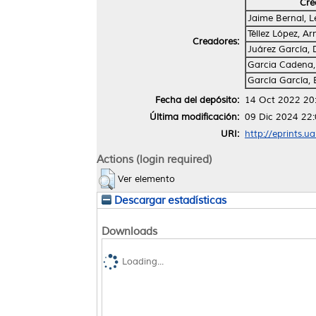
Cre
Jaime Bernal, Le
Téllez López, Ar
Creadores:
Juárez García, 
Garcia Cadena,
García García, 
Fecha del depósito:
14 Oct 2022 20
Última modificación:
09 Dic 2024 22
URI:
http://eprints.u
Actions (login required)
Ver elemento
Descargar estadísticas
Downloads
Loading...