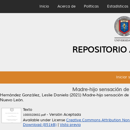
Inicio
Acerca de
Políticas
Estadísticas
REPOSITORIO
Iniciar 
Madre-hijo sensación de
Hernández González, Leslie Daniela
(2021)
Madre-hijo sensación de
Nuevo León.
Texto
- Versión Aceptada
1080328632.pdf
Available under License
Creative Commons Attribution Non
Download (851kB)
|
Vista previa