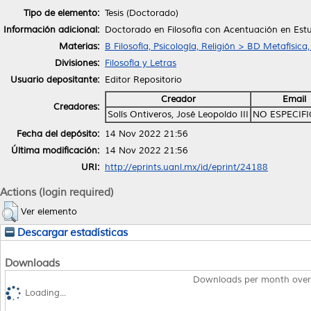
Tipo de elemento:
Tesis (Doctorado)
Información adicional:
Doctorado en Filosofía con Acentuación en Estu
Materias:
B Filosofía, Psicología, Religión > BD Metafísica,
Divisiones:
Filosofía y Letras
Usuario depositante:
Editor Repositorio
Creador
Email
Creadores:
Solís Ontiveros, José Leopoldo III
NO ESPECIF
Fecha del depósito:
14 Nov 2022 21:56
Última modificación:
14 Nov 2022 21:56
URI:
http://eprints.uanl.mx/id/eprint/24188
Actions (login required)
Ver elemento
Descargar estadísticas
Downloads
Downloads per month over
Loading...