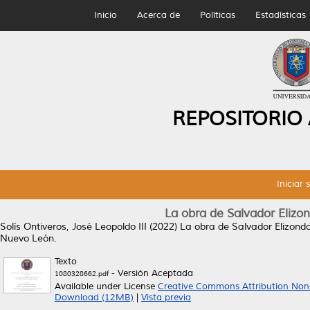
Inicio
Acerca de
Políticas
Estadísticas
REPOSITORIO
Iniciar 
La obra de Salvador Elizond
Solís Ontiveros, José Leopoldo III
(2022)
La obra de Salvador Elizondo 
Nuevo León.
Texto
- Versión Aceptada
1080328662.pdf
Available under License
Creative Commons Attribution Non
Download (12MB)
|
Vista previa