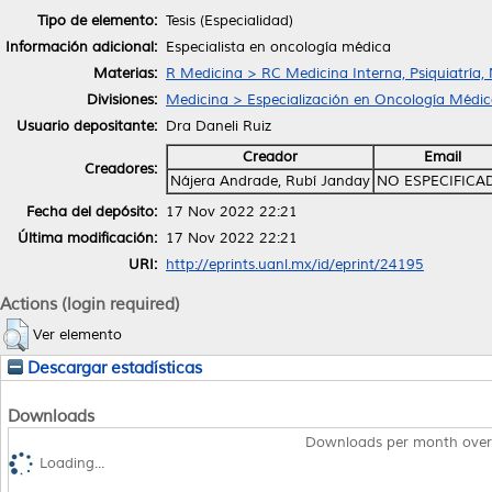
Tipo de elemento:
Tesis (Especialidad)
Información adicional:
Especialista en oncología médica
Materias:
R Medicina > RC Medicina Interna, Psiquiatría,
Divisiones:
Medicina > Especialización en Oncología Médic
Usuario depositante:
Dra Daneli Ruiz
Creador
Email
Creadores:
Nájera Andrade, Rubí Janday
NO ESPECIFICA
Fecha del depósito:
17 Nov 2022 22:21
Última modificación:
17 Nov 2022 22:21
URI:
http://eprints.uanl.mx/id/eprint/24195
Actions (login required)
Ver elemento
Descargar estadísticas
Downloads
Downloads per month over
Loading...