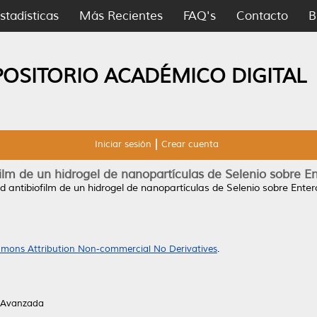
stadísticas
Más Recientes
FAQ's
Contacto
B
POSITORIO ACADÉMICO DIGITAL
Iniciar sesión
Crear cuenta
film de un hidrogel de nanopartículas de Selenio sobre E
ad antibiofilm de un hidrogel de nanopartículas de Selenio sobre Enter
mons Attribution Non-commercial No Derivatives
.
 Avanzada