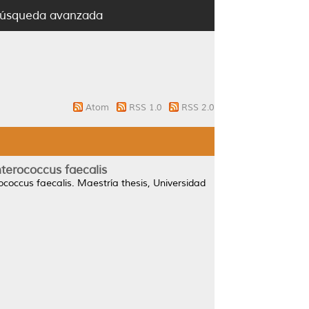
úsqueda avanzada
Atom
RSS 1.0
RSS 2.0
nterococcus faecalis
ococcus faecalis.
Maestría thesis, Universidad