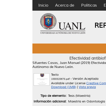
Inicio
Acerca de
Políticas
E
RE
Efectividad antibio
Sifuentes Casas, Juan Manuel
(2019)
Efectivid
Autónoma de Nuevo León.
Texto
- Versión Aceptada
1080328678.pdf
Available under License
Creative Com
Download (1MB)
|
Vista previa
Tipo de elemento:
Tesis (Maestría)
Información adicional:
Maestría en Odontología