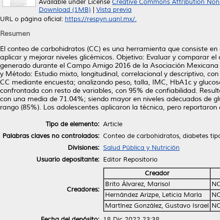
Available under License
Creative Commons Attribution Non
Download (1MB)
|
Vista previa
URL o página oficial:
https://respyn.uanl.mx/.
Resumen
El conteo de carbohidratos (CC) es una herramienta que consiste en c
aplicar y mejorar niveles glicémicos. Objetivo: Evaluar y comparar
generado durante el Campo Amigo 2016 de la Asociación Mexicana d
y Método: Estudio mixto, longitudinal, correlacional y descriptivo, 
CC mediante encuesta; analizando peso, talla, IMC, HbA1c y glucosa
confrontada con resto de variables, con 95% de confiabilidad. Resul
con una media de 71.04%; siendo mayor en niveles adecuados de glu
rango (85%). Los adolescentes aplicaron la técnica, pero reportaron
Tipo de elemento:
Article
Palabras claves no controlados:
Conteo de carbohidratos, diabetes tipo
Divisiones:
Salud Pública y Nutrición
Usuario depositante:
Editor Repositorio
Creador
Brito Álvarez, Marisol
NO
Creadores:
Hernández Arizpe, Leticia María
NO
Martínez González, Gustavo Israel
NO
Fecha del depósito:
18 Dic 2022 23:38