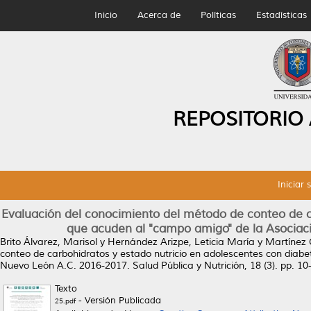
Inicio
Acerca de
Políticas
Estadísticas
REPOSITORIO
Iniciar 
Evaluación del conocimiento del método de conteo de ca
que acuden al "campo amigo" de la Asociac
Brito Álvarez, Marisol
y
Hernández Arizpe, Leticia María
y
Martínez 
conteo de carbohidratos y estado nutricio en adolescentes con diab
Nuevo León A.C. 2016-2017.
Salud Pública y Nutrición, 18 (3). pp. 
Texto
- Versión Publicada
25.pdf