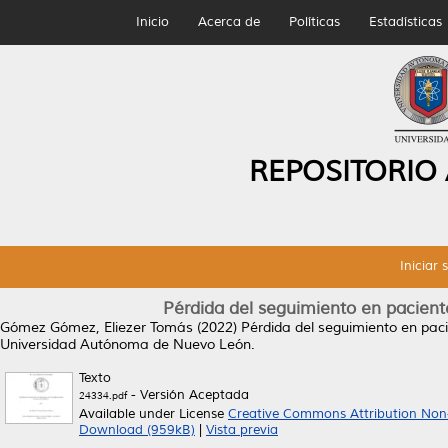
Inicio
Acerca de
Políticas
Estadísticas
REPOSITORIO
Iniciar 
Pérdida del seguimiento en pacien
Gómez Gómez, Eliezer Tomás
(2022)
Pérdida del seguimiento en pac
Universidad Autónoma de Nuevo León.
Texto
- Versión Aceptada
24334.pdf
Available under License
Creative Commons Attribution Non
Download (959kB)
|
Vista previa