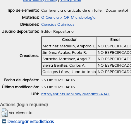
Tipo de elemento:
Conferencia o artículo de un taller. (Documento)
Materias:
Q Ciencia > QR Microbiología
Divisiones:
Ciencias Químicas
Usuario depositante:
Editor Repositorio
Creador
Email
Martinez Medellín, Amparo E.
NO ESPECIFICAD
Jiménez Avalos, Paola R.
NO ESPECIFICAD
Creadores:
Saracho Martinez, Angel Z.
NO ESPECIFICAD
Sierra Benítez, Carlos A.
NO ESPECIFICAD
Gallegos López, Juan Antonio
NO ESPECIFICAD
Fecha del depósito:
25 Dic 2022 04:16
Última modificación:
25 Dic 2022 04:16
URI:
http://eprints.uanl.mx/id/eprint/24341
Actions (login required)
Ver elemento
Descargar estadísticas