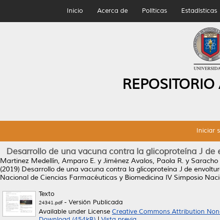
Inicio
Acerca de
Políticas
Estadísticas
REPOSITORIO
Iniciar 
Desarrollo de una vacuna contra la glicoproteína J de 
Martinez Medellín, Amparo E.
y
Jiménez Avalos, Paola R.
y
Saracho 
(2019)
Desarrollo de una vacuna contra la glicoproteína J de envoltu
Nacional de Ciencias Farmacéuticas y Biomedicina IV Simposio Nacion
Texto
- Versión Publicada
24341.pdf
Available under License
Creative Commons Attribution Non
Download (454kB)
|
Vista previa