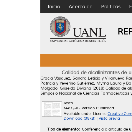
Inicio
Acerca de
Políticas
E
RE
Calidad de alcalinizantes de 
Gracia Vásquez, Sandra Leticia
y
Villanueva Ra
Patricia
y
Yeverino Gutiérrez, Myrna Laura
y
Ba
Molgado, Griselda Diviana
(2018)
Calidad de al
Simposio Nacional de Ciencias Farmacéuticas y 
Texto
- Versión Publicada
24411.pdf
Available under License
Creative Com
Download (38kB)
|
Vista previa
Tipo de elemento:
Conferencia o artículo de u