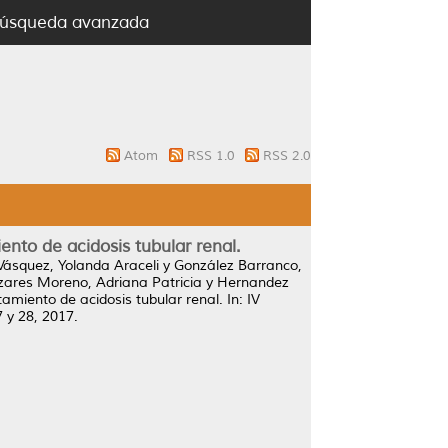
úsqueda avanzada
Atom
RSS 1.0
RSS 2.0
nto de acidosis tubular renal.
Vásquez, Yolanda Araceli
y
González Barranco,
ares Moreno, Adriana Patricia
y
Hernandez
amiento de acidosis tubular renal.
In: IV
 y 28, 2017.