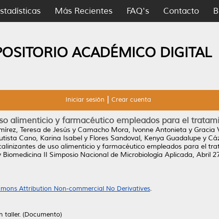
stadísticas
Más Recientes
FAQ's
Contacto
B
POSITORIO ACADÉMICO DIGITAL
Iniciar sesión
Crear cuenta
uso alimenticio y farmacéutico empleados para el tratamie
mírez, Teresa de Jesús
y
Camacho Mora, Ivonne Antonieta
y
Gracia 
utista Cano, Karina Isabel
y
Flores Sandoval, Kenya Guadalupe
y
Cáz
calinizantes de uso alimenticio y farmacéutico empleados para el trat
Biomedicina II Simposio Nacional de Microbiología Aplicada, Abril 27
mons Attribution Non-commercial No Derivatives
.
n taller. (Documento)