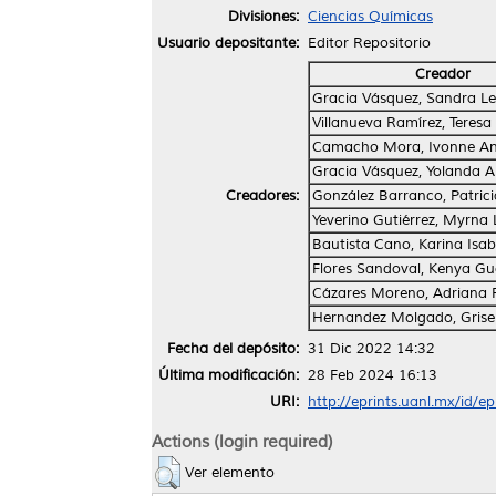
Divisiones:
Ciencias Químicas
Usuario depositante:
Editor Repositorio
Creador
Gracia Vásquez, Sandra Le
Villanueva Ramírez, Teresa
Camacho Mora, Ivonne An
Gracia Vásquez, Yolanda A
Creadores:
González Barranco, Patrici
Yeverino Gutiérrez, Myrna
Bautista Cano, Karina Isab
Flores Sandoval, Kenya G
Cázares Moreno, Adriana P
Hernandez Molgado, Grise
Fecha del depósito:
31 Dic 2022 14:32
Última modificación:
28 Feb 2024 16:13
URI:
http://eprints.uanl.mx/id/e
Actions (login required)
Ver elemento