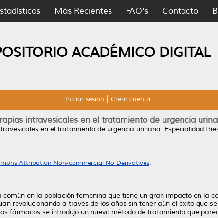
stadísticas
Más Recientes
FAQ's
Contacto
B
POSITORIO ACADÉMICO DIGITAL
Iniciar sesión
Crear cuenta
rapias intravesicales en el tratamiento de urgencia urina
ntravesicales en el tratamiento de urgencia urinaria.
Especialidad the
mons Attribution Non-commercial No Derivatives
.
ma común en la población femenina que tiene un gran impacto en la ca
úan revolucionando a través de los años sin tener aún el éxito que s
stintos fármacos se introdujo un nuevo método de tratamiento que pare