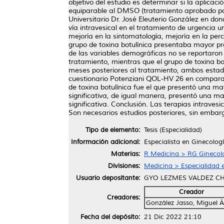
objetivo del estudio es determinar si la aplicac
equiparable al DMSO (tratamiento aprobado por 
Universitario Dr. José Eleuterio González en do
vía intravesical en el tratamiento de urgencia 
mejoría en la sintomatología, mejoría en la per
grupo de toxina botulínica presentaba mayor prop
de las variables demográficas no se reportaron
tratamiento, mientras que el grupo de toxina b
meses posteriores al tratamiento, ambos estadís
cuestionario Potenziani QOL-HV 26 en comparació
de toxina botulínica fue el que presentó una ma
significativa, de igual manera, presentó una ma
significativa. Conclusión. Las terapias intraves
Son necesarios estudios posteriores, sin embarg
Tipo de elemento:
Tesis (Especialidad)
Información adicional:
Especialista en Ginecologí
Materias:
R Medicina > RG Ginecolo
Divisiones:
Medicina > Especialidad e
Usuario depositante:
GYO LEZMES VALDEZ C
Creador
Creadores:
González Jasso, Miguel Á
Fecha del depósito:
21 Dic 2022 21:10