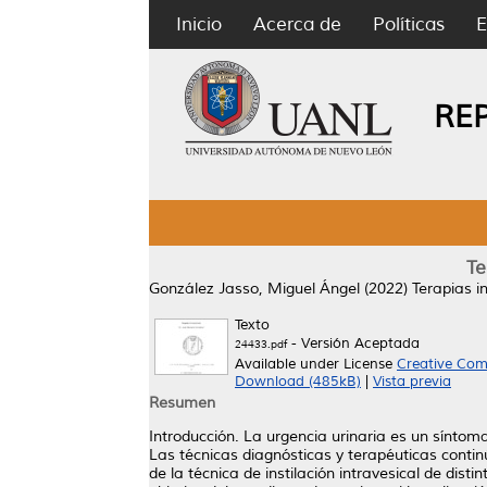
Inicio
Acerca de
Políticas
E
RE
Te
González Jasso, Miguel Ángel
(2022)
Terapias i
Texto
- Versión Aceptada
24433.pdf
Available under License
Creative Com
Download (485kB)
|
Vista previa
Resumen
Introducción. La urgencia urinaria es un sínto
Las técnicas diagnósticas y terapéuticas contin
de la técnica de instilación intravesical de di