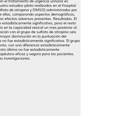
 en el tratamiento de urgencia urinaria es
tro estudios piloto realizados en el Hospital
sulfato de atropina y DMSO) administrados por
o de ellos, comparando aspectos demográficos,
los efectos adversos presentes. Resultados. El
 estadísticamente significativa, para el resto
o en la capacidad vesical un mes posterior al
ción con el grupo de sulfato de atropina seis
 mayor disminución en la puntuación del
no fue estadísticamente significativa. El grupo
iento, con una diferencia estadísticamente
esta última no fue estadísticamente
rapéutica eficaz y segura para las pacientes.
s investigaciones.