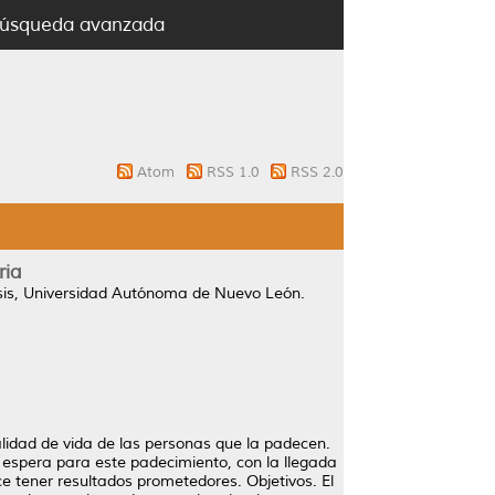
úsqueda avanzada
Atom
RSS 1.0
RSS 2.0
ria
sis, Universidad Autónoma de Nuevo León.
lidad de vida de las personas que la padecen.
e espera para este padecimiento, con la llegada
ce tener resultados prometedores. Objetivos. El