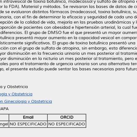
ión intravesical de toxina botulínica, madecassol y sulfato de atropina
la FDA). Material y métodos. Se revisaron las bases de datos de cua
nde se evaluaron distintos fármacos (madecassol, toxina botulínica, 
urinaria, con el fin de determinar la eficacia y seguridad de cada un
cepción de la calidad de vida, mejoría en las pruebas urodinámicas y 
orción de pacientes con obesidad e hipertensión arterial, la cual fue
 diferencias. El grupo de DMSO fue el que presentó un mayor aument
otulínica presentó mayor aumento en la capacidad vesical en compara
ticamente significativos. El grupo de toxina botulínica presentó una
n con el grupo de sulfato de atropina, sin embargo, esta diferencia 
yor disminución en la frecuencia urinaria un mes posterior al tratam
yor disminución en la nicturia un mes posterior al tratamiento, pero 
icales para el tratamiento de urgencia urinaria son una alternativa te
o, el presente estudio puede sentar las bases necesarias para futura
a y Obstetricia
gía y Obstetricia
n Ginecologia y Obstetricia
HAPA
Email
ORCID
ngel
NO ESPECIFICADO
NO ESPECIFICADO