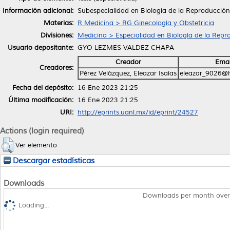
Información adicional:
Subespecialidad en Biología de la Reproducci
Materias:
R Medicina > RG Ginecología y Obstetricia
Divisiones:
Medicina > Especialidad en Biología de la Re
Usuario depositante:
GYO LEZMES VALDEZ CHAPA
Creador
Emai
Creadores:
Pérez Velázquez, Eleazar Isaías
eleazar_9026@
Fecha del depósito:
16 Ene 2023 21:25
Última modificación:
16 Ene 2023 21:25
URI:
http://eprints.uanl.mx/id/eprint/24527
Actions (login required)
Ver elemento
Descargar estadísticas
Downloads
Downloads per month over
Loading...