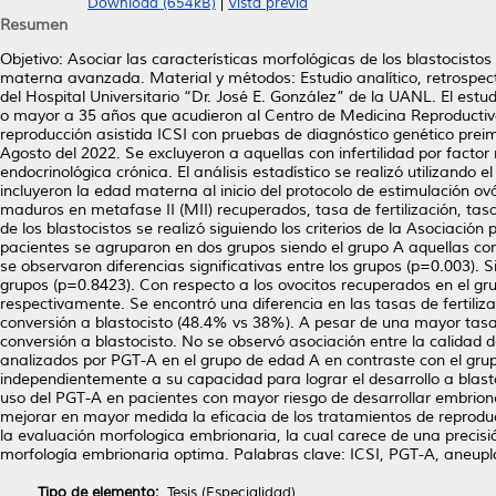
Download (654kB)
|
Vista previa
Resumen
Objetivo: Asociar las características morfológicas de los blastocis
materna avanzada. Material y métodos: Estudio analítico, retrospecti
del Hospital Universitario “Dr. José E. González” de la UANL. El est
o mayor a 35 años que acudieron al Centro de Medicina Reproductiv
reproducción asistida ICSI con pruebas de diagnóstico genético preim
Agosto del 2022. Se excluyeron a aquellas con infertilidad por factor
endocrinológica crónica. El análisis estadístico se realizó utilizando
incluyeron la edad materna al inicio del protocolo de estimulación o
maduros en metafase II (MII) recuperados, tasa de fertilización, tas
de los blastocistos se realizó siguiendo los criterios de la Asociación
pacientes se agruparon en dos grupos siendo el grupo A aquellas co
se observaron diferencias significativas entre los grupos (p=0.003).
grupos (p=0.8423). Con respecto a los ovocitos recuperados en el gru
respectivamente. Se encontró una diferencia en las tasas de fertili
conversión a blastocisto (48.4% vs 38%). A pesar de una mayor tasa 
conversión a blastocisto. No se observó asociación entre la calidad d
analizados por PGT-A en el grupo de edad A en contraste con el grup
independientemente a su capacidad para lograr el desarrollo a blastoc
uso del PGT-A en pacientes con mayor riesgo de desarrollar embrio
mejorar en mayor medida la eficacia de los tratamientos de reproduc
la evaluación morfologica embrionaria, la cual carece de una precisi
morfología embrionaria optima. Palabras clave: ICSI, PGT-A, aneuplo
Tipo de elemento:
Tesis (Especialidad)