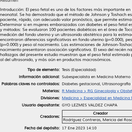
Resumen
Introducción: El peso fetal es uno de los factores más importante en
neonatal. Se ha demostrado que el método de Johnson y Toshach es con
paciente, rápido, con adecuado valor pronóstico, que permite estim
Determinar si en mujeres embarazadas con diabetes el peso fetal es
y métodos: Se evaluaron 100 pacientes diabéticas en el área de Tococi
medición del fondo uterino y un ultrasonido obstétrico para la estimac
encontraron diferencias significativas en fondo uterino (p=0.000),
(p=0.000) y peso al nacimiento. Las estimaciones de Johnson-Toshach 
nacimiento presentaron asociación significativa. El sexo del recién n
hallazgos del presente estudio muestran que el peso fetal estimad
al del ultrasonido, y más aún en productos macrosómicos.
Tipo de elemento:
Tesis (Especialidad)
Información adicional:
Subespecialista en Medicina Materno 
Palabras claves no controlados:
Diabetes gestacional, Ultrasonografía
Materias:
R Medicina > RG Ginecología y Obstet
Divisiones:
Medicina > Especialidad en Medicina 
Usuario depositante:
GYO LEZMES VALDEZ CHAPA
Creador
Creadores:
Rodríguez Contreras, Mericia del Ros
Fecha del depósito:
17 Ene 2023 14:10