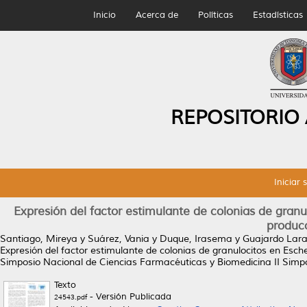
Inicio
Acerca de
Políticas
Estadísticas
REPOSITORIO
Iniciar 
Expresión del factor estimulante de colonias de granu
producc
Santiago, Mireya
y
Suárez, Vania
y
Duque, Irasema
y
Guajardo Lara
Expresión del factor estimulante de colonias de granulocitos en Esche
Simposio Nacional de Ciencias Farmacéuticas y Biomedicina II Simpos
Texto
- Versión Publicada
24543.pdf