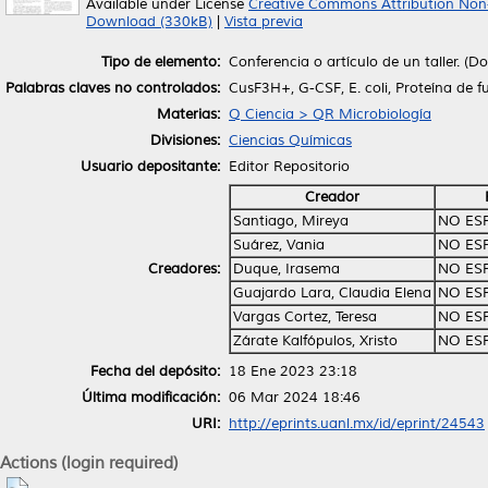
Available under License
Creative Commons Attribution Non
Download (330kB)
|
Vista previa
Tipo de elemento:
Conferencia o artículo de un taller. (
Palabras claves no controlados:
CusF3H+, G-CSF, E. coli, Proteína de f
Materias:
Q Ciencia > QR Microbiología
Divisiones:
Ciencias Químicas
Usuario depositante:
Editor Repositorio
Creador
Santiago, Mireya
NO ES
Suárez, Vania
NO ES
Creadores:
Duque, Irasema
NO ES
Guajardo Lara, Claudia Elena
NO ES
Vargas Cortez, Teresa
NO ES
Zárate Kalfópulos, Xristo
NO ES
Fecha del depósito:
18 Ene 2023 23:18
Última modificación:
06 Mar 2024 18:46
URI:
http://eprints.uanl.mx/id/eprint/24543
Actions (login required)