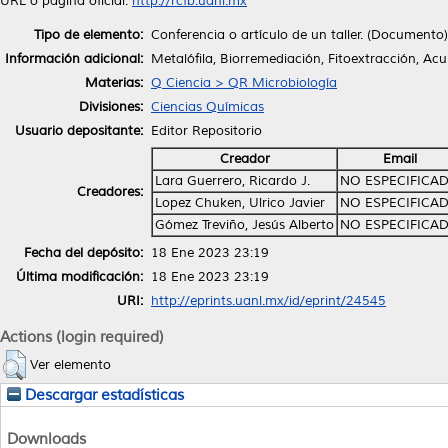
URL o página oficial:
http://rcfb.uanl.mx
Tipo de elemento:
Conferencia o artículo de un taller. (Documento)
Información adicional:
Metalófila, Biorremediación, Fitoextracción, A
Materias:
Q Ciencia > QR Microbiología
Divisiones:
Ciencias Químicas
Usuario depositante:
Editor Repositorio
Creador
Email
Lara Guerrero, Ricardo J.
NO ESPECIFICA
Creadores:
Lopez Chuken, Ulrico Javier
NO ESPECIFICA
Gómez Treviño, Jesús Alberto
NO ESPECIFICA
Fecha del depósito:
18 Ene 2023 23:19
Última modificación:
18 Ene 2023 23:19
URI:
http://eprints.uanl.mx/id/eprint/24545
Actions (login required)
Ver elemento
Descargar estadísticas
Downloads