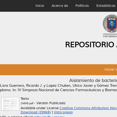
Inicio
Acerca de
Políticas
Estadísticas
REPOSITORIO
Iniciar 
Aislamiento de bacteri
Lara Guerrero, Ricardo J.
y
Lopez Chuken, Ulrico Javier
y
Gómez Trevi
plomo.
In: IV Simposio Nacional de Ciencias Farmacéuticas y Biomedic
Texto
- Versión Publicada
24545.pdf
Available under License
Creative Commons Attribution Non
Download (299kB)
|
Vista previa