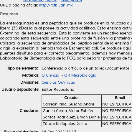
URL o página oficial:
http://rcfb.uanl.mx
Resumen
La enteroquinasa es una peptidasa que se produce en la mucosa duo
ligera (35 kDa) la cual posee la actividad catilítica. Esta enzima act
C-terminal de esta secuencia. Esto la convierte en un reactivo esenc
colocando esta secuencia entre una proteína de fusión y la proteína 
utilizará la secuencia de amioácidos del péptido señal de la enzima 
dirigir la expresión al periplasma de Escherichia coli. Se produce aq
puentes disulfuro para el correcto plegamiento, además hay menos p
Laboratorio de Biotecnología de la FCQ para separar proteínas de fu
Tipo de elemento:
Conferencia o artículo de un taller. (Documento)
Materias:
Q Ciencia > QR Microbiología
Divisiones:
Ciencias Químicas
Usuario depositante:
Editor Repositorio
Creador
Email
Carreón Piña, Susana Anahí
NO ESPECIFIC
Creadores:
García Cerda, Víctor Fabián
NO ESPECIFIC
Santos Rodríguez, Bryan Daniel
NO ESPECIFIC
Zárate Kalfópulos, Xristo
NO ESPECIFIC
Fecha del depósito:
18 Ene 2023 23:17