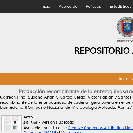
Inicio
Acerca de
Políticas
Estadísticas
REPOSITORIO
Iniciar 
Producción recombinante de la enteroquinasa de 
Carreón Piña, Susana Anahí
y
García Cerda, Víctor Fabián
y
Santos 
recombinante de la enteroquinasa de cadena ligera bovina en el peri
Biomedicina II Simposio Nacional de Microbiología Aplicada, Abril 27
Texto
- Versión Publicada
24547.pdf
Available under License
Creative Commons Attribution Non
Download (462kB)
|
Vista previa