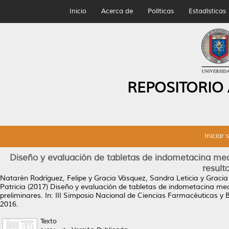
Inicio
Acerca de
Políticas
Estadísticas
REPOSITORIO
Iniciar 
Diseño y evaluación de tabletas de indometacina medi
result
Natarén Rodríguez, Felipe
y
Gracia Vásquez, Sandra Leticia
y
Gracia
Patricia
(2017)
Diseño y evaluación de tabletas de indometacina medi
preliminares.
In: III Simposio Nacional de Ciencias Farmacéuticas y 
2016.
Texto