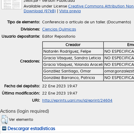
- Versión Publicada
24604.pdf
Available under License
Creative Commons Attribution Non
Download (97kB)
|
Vista previa
Tipo de elemento:
Conferencia o artículo de un taller. (Documento)
Divisiones:
Ciencias Químicas
Usuario depositante:
Editor Repositorio
Creador
Ema
Natarén Rodríguez, Felipe
NO ESPECIFIC
Gracia Vásquez, Sandra Leticia
NO ESPECIFIC
Creadores:
Gracia Vásquez, Yolanda Araceli
NO ESPECIFIC
González Santiago, Omar
omar.gonzalezs
González Barranco, Patricia
NO ESPECIFIC
Fecha del depósito:
22 Ene 2023 19:47
Última modificación:
22 Ene 2023 19:47
URI:
http://eprints.uanl.mx/id/eprint/24604
Actions (login required)
Ver elemento
Descargar estadísticas