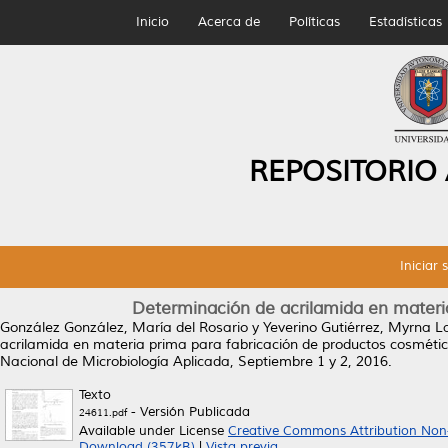
Inicio
Acerca de
Políticas
Estadísticas
REPOSITORIO
Iniciar 
Determinación de acrilamida en materi
González González, María del Rosario
y
Yeverino Gutiérrez, Myrna L
acrilamida en materia prima para fabricación de productos cosmétic
Nacional de Microbiología Aplicada, Septiembre 1 y 2, 2016.
Texto
- Versión Publicada
24611.pdf
Available under License
Creative Commons Attribution Non
Download (357kB)
|
Vista previa