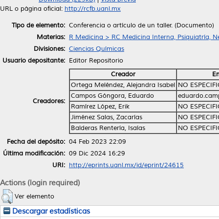
URL o página oficial:
http://rcfb.uanl.mx
Tipo de elemento:
Conferencia o artículo de un taller. (Documento)
Materias:
R Medicina > RC Medicina Interna, Psiquiatría, N
Divisiones:
Ciencias Químicas
Usuario depositante:
Editor Repositorio
Creador
Em
Ortega Meléndez, Alejandra Isabel
NO ESPECIF
Campos Góngora, Eduardo
eduardo.cam
Creadores:
Ramírez López, Erik
NO ESPECIF
Jiménez Salas, Zacarías
NO ESPECIF
Balderas Rentería, Isaías
NO ESPECIF
Fecha del depósito:
04 Feb 2023 22:09
Última modificación:
09 Dic 2024 16:29
URI:
http://eprints.uanl.mx/id/eprint/24615
Actions (login required)
Ver elemento
Descargar estadísticas