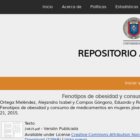
Inicio
Acerca de
Políticas
Estadísticas
REPOSITORIO
Iniciar 
Fenotipos de obesidad y cons
Ortega Meléndez, Alejandra Isabel
y
Campos Góngora, Eduardo
y
R
Fenotipos de obesidad y consumo de medicamentos en mujeres jóve
21, 2015.
Texto
- Versión Publicada
24615.pdf
Available under License
Creative Commons Attribution Non
Download (229kB)
|
Vista previa