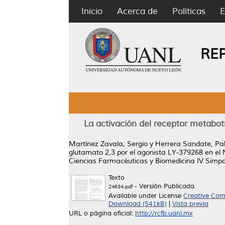
Inicio
Acerca de
Políticas
E
RE
La activación del receptor metabo
Martínez Zavala, Sergio
y
Herrera Sandate, Pa
glutamato 2,3 por el agonista LY-379268 en el
Ciencias Farmacéuticas y Biomedicina IV Simposi
Texto
- Versión Publicada
24634.pdf
Available under License
Creative Com
Download (541kB)
|
Vista previa
URL o página oficial:
http://rcfb.uanl.mx