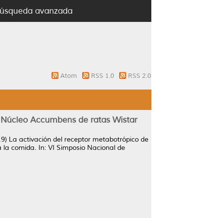
úsqueda avanzada
Atom
RSS 1.0
RSS 2.0
l Núcleo Accumbens de ratas Wistar
19)
La activación del receptor metabotrópico de
a la comida.
In: VI Simposio Nacional de