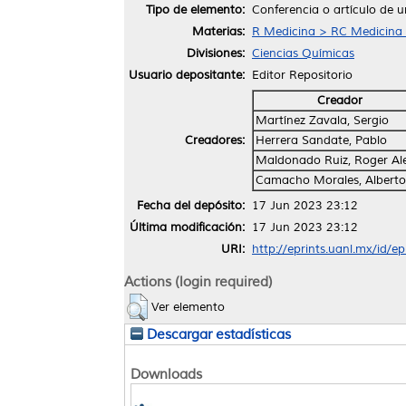
Tipo de elemento:
Conferencia o artículo de u
Materias:
R Medicina > RC Medicina I
Divisiones:
Ciencias Químicas
Usuario depositante:
Editor Repositorio
Creador
Martínez Zavala, Sergio
Creadores:
Herrera Sandate, Pablo
Maldonado Ruiz, Roger Ale
Camacho Morales, Alberto
Fecha del depósito:
17 Jun 2023 23:12
Última modificación:
17 Jun 2023 23:12
URI:
http://eprints.uanl.mx/id/e
Actions (login required)
Ver elemento
Descargar estadísticas
Downloads