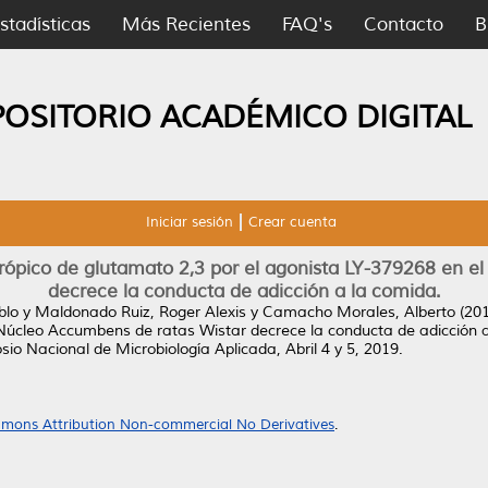
stadísticas
Más Recientes
FAQ's
Contacto
B
POSITORIO ACADÉMICO DIGITAL
Iniciar sesión
Crear cuenta
trópico de glutamato 2,3 por el agonista LY-379268 en e
decrece la conducta de adicción a la comida.
blo
y
Maldonado Ruiz, Roger Alexis
y
Camacho Morales, Alberto
(20
 Núcleo Accumbens de ratas Wistar decrece la conducta de adicción 
o Nacional de Microbiología Aplicada, Abril 4 y 5, 2019.
mons Attribution Non-commercial No Derivatives
.