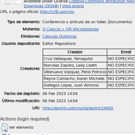
Available under License
Creative Commons Attribution Non
Download (263kB)
|
Vista previa
URL o página oficial:
http://rcfb.uanl.mx
Tipo de elemento:
Conferencia o artículo de un taller. (Documento)
Materias:
Q Ciencia > QR Microbiología
Divisiones:
Ciencias Químicas
Usuario depositante:
Editor Repositorio
Creador
Email
Cruz Velázquez, Yanaquitzi
NO ESPECIFI
Narváez Zapata, Lesly Lizeth
NO ESPECIFI
Creadores:
Villanueva Vazquez, Perla Patricia
NO ESPECIFI
Reyna Camacho, Karen Michelle
NO ESPECIFI
Gallegos López, Juan Antonio
NO ESPECIFI
Fecha del depósito:
06 Feb 2023 14:04
Última modificación:
06 Feb 2023 14:04
URI:
http://eprints.uanl.mx/id/eprint/24658
Actions (login required)
Ver elemento