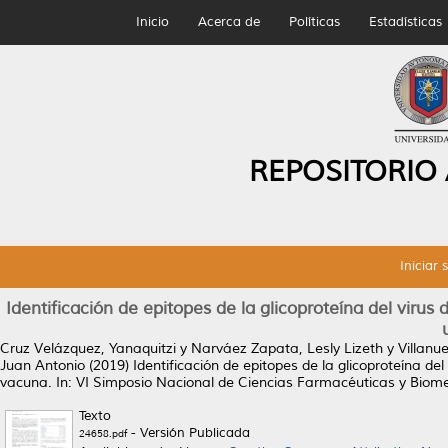
Inicio
Acerca de
Políticas
Estadísticas
REPOSITORIO
Iniciar 
Identificación de epitopes de la glicoproteína del viru
Cruz Velázquez, Yanaquitzi
y
Narváez Zapata, Lesly Lizeth
y
Villanu
Juan Antonio
(2019)
Identificación de epitopes de la glicoproteína d
vacuna.
In: VI Simposio Nacional de Ciencias Farmacéuticas y Biomed
Texto
- Versión Publicada
24658.pdf