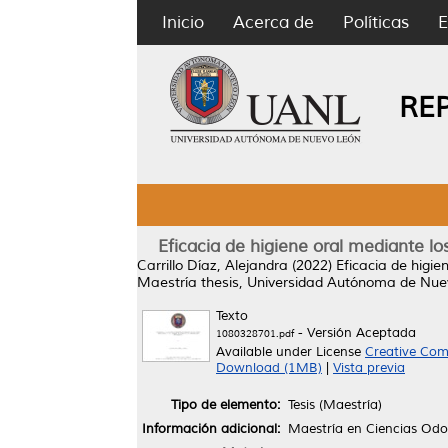
Inicio
Acerca de
Políticas
E
RE
Eficacia de higiene oral mediante l
Carrillo Díaz, Alejandra
(2022)
Eficacia de higi
Maestría thesis, Universidad Autónoma de Nue
Texto
- Versión Aceptada
1080328701.pdf
Available under License
Creative Com
Download (1MB)
|
Vista previa
Tipo de elemento:
Tesis (Maestría)
Información adicional:
Maestría en Ciencias Odo