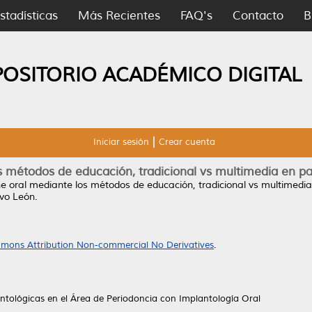
stadísticas
Más Recientes
FAQ's
Contacto
B
POSITORIO ACADÉMICO DIGITAL
Iniciar sesión
Crear cuenta
os métodos de educación, tradicional vs multimedia en 
ene oral mediante los métodos de educación, tradicional vs multimedi
vo León.
mons Attribution Non-commercial No Derivatives
.
ntológicas en el Área de Periodoncia con Implantología Oral