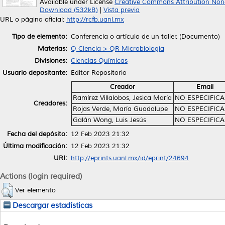
Available under License
Creative Commons Attribution Non
Download (532kB)
|
Vista previa
URL o página oficial:
http://rcfb.uanl.mx
Tipo de elemento:
Conferencia o artículo de un taller. (Documento)
Materias:
Q Ciencia > QR Microbiología
Divisiones:
Ciencias Químicas
Usuario depositante:
Editor Repositorio
Creador
Email
Ramírez Villalobos, Jesica María
NO ESPECIFIC
Creadores:
Rojas Verde, María Guadalupe
NO ESPECIFIC
Galán Wong, Luis Jesús
NO ESPECIFIC
Fecha del depósito:
12 Feb 2023 21:32
Última modificación:
12 Feb 2023 21:32
URI:
http://eprints.uanl.mx/id/eprint/24694
Actions (login required)
Ver elemento
Descargar estadísticas