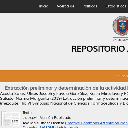
Inicio
Acerca de
Políticas
Estadísticas
REPOSITORIO
Iniciar 
Extracción preliminar y determinación de la actividad 
Acosta Salas, Ulises Joseph
y
Favela González, Kenia Mirozlava
y
P
Salcido, Norma Margarita
(2019)
Extracción preliminar y determinaci
(mezquite).
In: VI Simposio Nacional de Ciencias Farmacéuticas y Bio
Texto
- Versión Publicada
24706.pdf
Available under License
Creative Commons Attribution Non
Download (630kB)
|
Vista previa