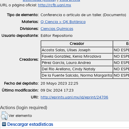
URL o página oficial:
http://rcfb.uanl.mx
Tipo de elemento:
Conferencia o artículo de un taller. (Documento)
Materias:
Q Ciencia > QK Botánica
Divisiones:
Ciencias Químicas
Usuario depositante:
Editor Repositorio
Creador
E
Acosta Salas, Ulises Joseph
NO ESP
Favela González, Kenia Mirozlava
NO ESP
Creadores:
Pérez García, Laura Andrea
NO ESP
Del Río Arellano, Cindy Nataly
NO ESP
De la Fuente Salcido, Norma Margarita
NO ESP
Fecha del depósito:
20 Mayo 2023 22:25
Última modificación:
09 Dic 2024 17:23
URI:
http://eprints.uanl.mx/id/eprint/24706
Actions (login required)
Ver elemento
Descargar estadísticas