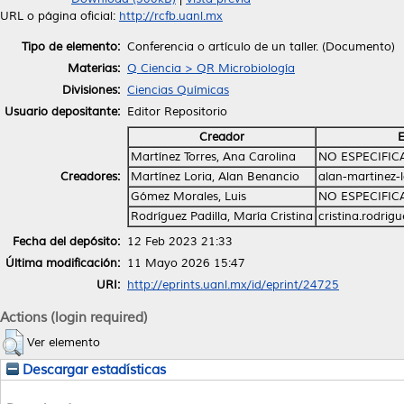
URL o página oficial:
http://rcfb.uanl.mx
Tipo de elemento:
Conferencia o artículo de un taller. (Documento)
Materias:
Q Ciencia > QR Microbiología
Divisiones:
Ciencias Químicas
Usuario depositante:
Editor Repositorio
Creador
E
Martínez Torres, Ana Carolina
NO ESPECIFI
Creadores:
Martínez Loria, Alan Benancio
alan-martinez-
Gómez Morales, Luis
NO ESPECIFI
Rodríguez Padilla, María Cristina
cristina.rodri
Fecha del depósito:
12 Feb 2023 21:33
Última modificación:
11 Mayo 2026 15:47
URI:
http://eprints.uanl.mx/id/eprint/24725
Actions (login required)
Ver elemento
Descargar estadísticas