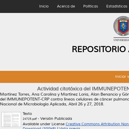
Inicio
Acerca de
Políticas
Estadísticas
REPOSITORIO
Iniciar 
Actividad citotóxica del IMMUNEPOTENT
Martínez Torres, Ana Carolina
y
Martínez Loria, Alan Benancio
y
Góm
del IMMUNEPOTENT-CRP contra líneas celulares de cáncer pulmona
Nacional de Microbiología Aplicada, Abril 26 y 27, 2018.
Texto
- Versión Publicada
24725.pdf
Available under License
Creative Commons Attribution Non
Download (300kB)
|
Vista previa