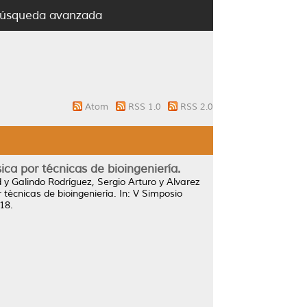
úsqueda avanzada
Atom
RSS 1.0
RSS 2.0
ica por técnicas de bioingeniería.
d
y
Galindo Rodríguez, Sergio Arturo
y
Alvarez
 técnicas de bioingeniería.
In: V Simposio
18.