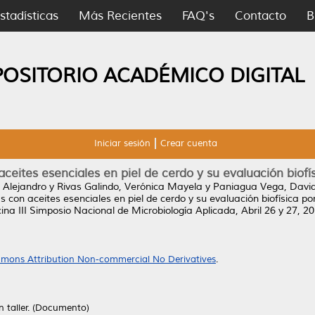
stadísticas
Más Recientes
FAQ's
Contacto
B
POSITORIO ACADÉMICO DIGITAL
Iniciar sesión
Crear cuenta
eites esenciales en piel de cerdo y su evaluación biofís
 Alejandro
y
Rivas Galindo, Verónica Mayela
y
Paniagua Vega, Davi
 con aceites esenciales en piel de cerdo y su evaluación biofísica por
a III Simposio Nacional de Microbiología Aplicada, Abril 26 y 27, 20
mons Attribution Non-commercial No Derivatives
.
n taller. (Documento)