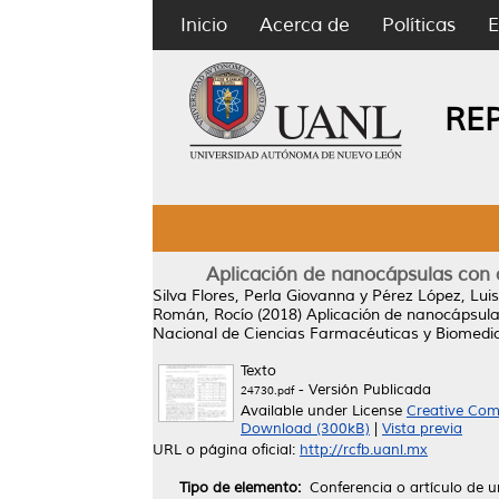
Inicio
Acerca de
Políticas
E
RE
Aplicación de nanocápsulas con ac
Silva Flores, Perla Giovanna
y
Pérez López, Luis
Román, Rocío
(2018)
Aplicación de nanocápsulas
Nacional de Ciencias Farmacéuticas y Biomedicin
Texto
- Versión Publicada
24730.pdf
Available under License
Creative Com
Download (300kB)
|
Vista previa
URL o página oficial:
http://rcfb.uanl.mx
Tipo de elemento:
Conferencia o artículo de u