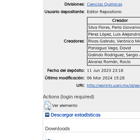
Divisiones:
Ciencias Químicas
Usuario depositante:
Editor Repositorio
Creador
Silva Flores, Perla Giovann
Pérez López, Luis Alejandr
Creadores:
Rivas Galindo, Verónica M
Paniagua Vega, David
Galindo Rodríguez, Sergio 
Alvarez Román, Rocío
Fecha del depósito:
11 Jun 2023 23:18
Última modificación:
06 Mar 2024 15:28
URI:
http://eprints.uanl.mx/id/e
Actions (login required)
Ver elemento
Descargar estadísticas
Downloads