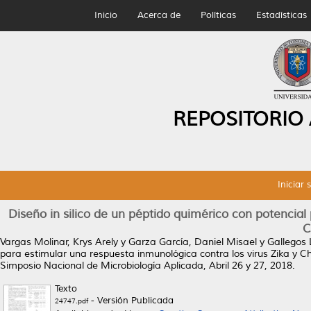
Inicio
Acerca de
Políticas
Estadísticas
REPOSITORIO
Iniciar 
Diseño in silico de un péptido quimérico con potencial
C
Vargas Molinar, Krys Arely
y
Garza García, Daniel Misael
y
Gallegos 
para estimular una respuesta inmunológica contra los virus Zika y C
Simposio Nacional de Microbiología Aplicada, Abril 26 y 27, 2018.
Texto
- Versión Publicada
24747.pdf