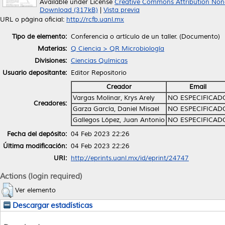
Available under License
Creative Commons Attribution Non
Download (317kB)
|
Vista previa
URL o página oficial:
http://rcfb.uanl.mx
Tipo de elemento:
Conferencia o artículo de un taller. (Documento)
Materias:
Q Ciencia > QR Microbiología
Divisiones:
Ciencias Químicas
Usuario depositante:
Editor Repositorio
Creador
Email
Vargas Molinar, Krys Arely
NO ESPECIFICAD
Creadores:
Garza García, Daniel Misael
NO ESPECIFICAD
Gallegos López, Juan Antonio
NO ESPECIFICAD
Fecha del depósito:
04 Feb 2023 22:26
Última modificación:
04 Feb 2023 22:26
URI:
http://eprints.uanl.mx/id/eprint/24747
Actions (login required)
Ver elemento
Descargar estadísticas