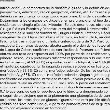
Resumen
Introducción: La perspectiva de la anatomía glútea y la definición de
perspectivas, educación, región geográfica, cultura, etc. Para el ciru
debería ser un criterio homogenizado y uniforme. Una de las controve
Determinar si los cirujanos plásticos tienen preferencia en el tipo de 
residentes de cirugía plástica. Métodos: Estudio descriptivo, observaci
Cirugía Plástica Estética y Reconstructiva del Hospital Universitario
residentes de la subespecialidad de Cirugía Plástica, Estética y Recon
imágenes de los 3 tipos de glúteos atractivos, en forma de A, redond
llevar a las tres imágenes a un índice cintura-cadera de 0,7. Para 
encuesta 2 semanas después, aleatorizando el orden de las fotografi
de kappa de Cohen, coeficiente de correlación de Pearson, coeficiente
obtuvo una tasa de respuesta del 100% por parte de los residentes y
primera sesión, los 6 profesores adscritos respondieron a la encuesta
en la 1ra sesión, el 60% (12) respondieron el morfotipo A, y el 40% (
el morfotipo cuadrado. En la segunda sesión, se observó un ligero ca
morfotipo A y 33.3% (2) con el morfotipo redondo. De los residentes 
morfotipo A, y 35% (7) con el morfotipo redondo. Ningún sujeto que p
coeficiente de correlación intraclase mostró un valor positivo de 0.
McNemar reveló un valor de. 0.70. Conclusión: A pesar del entrenamie
cirujano en formación, en general, el morfotipo A de nuestra encuest
0.7 lo que coincide con lo reportado por la literatura denominado com
a seguir de un cirujano que está planeando una gluteoplastía de aume
otra parte, los otros tipos de glúteos siguen siendo otra posible opc
estudio nos sirve como una guía para los planeamientos de la gluteop
tanto con experiencia como en formación.