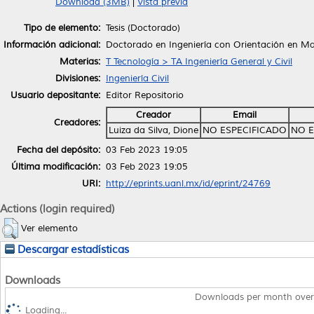
Download (3MB)
|
Vista previa
Tipo de elemento:
Tesis (Doctorado)
Información adicional:
Doctorado en Ingeniería con Orientación en Ma
Materias:
T Tecnología > TA Ingeniería General y Civil
Divisiones:
Ingeniería Civil
Usuario depositante:
Editor Repositorio
Creador
Email
Creadores:
Luiza da Silva, Dione
NO ESPECIFICADO
NO E
Fecha del depósito:
03 Feb 2023 19:05
Última modificación:
03 Feb 2023 19:05
URI:
http://eprints.uanl.mx/id/eprint/24769
Actions (login required)
Ver elemento
Descargar estadísticas
Downloads
Downloads per month over
Loading...