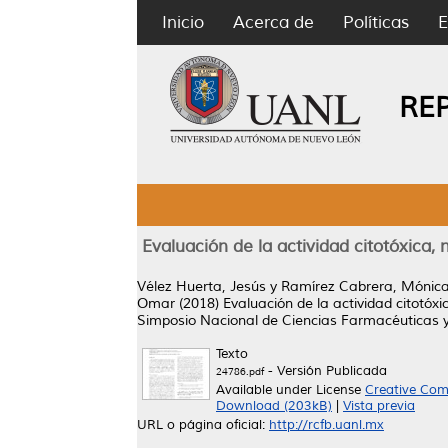
Inicio
Acerca de
Políticas
E
RE
Evaluación de la actividad citotóxica,
Vélez Huerta, Jesús
y
Ramírez Cabrera, Mónic
Omar
(2018)
Evaluación de la actividad citotóx
Simposio Nacional de Ciencias Farmacéuticas y 
Texto
- Versión Publicada
24786.pdf
Available under License
Creative Com
Download (203kB)
|
Vista previa
URL o página oficial:
http://rcfb.uanl.mx