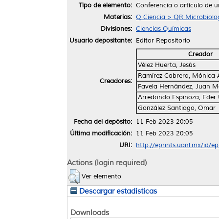
Tipo de elemento:
Conferencia o artículo de u
Materias:
Q Ciencia > QR Microbiolo
Divisiones:
Ciencias Químicas
Usuario depositante:
Editor Repositorio
Creador
Vélez Huerta, Jesús
Ramírez Cabrera, Mónica
Creadores:
Favela Hernández, Juan M
Arredondo Espinoza, Eder
González Santiago, Omar
Fecha del depósito:
11 Feb 2023 20:05
Última modificación:
11 Feb 2023 20:05
URI:
http://eprints.uanl.mx/id/e
Actions (login required)
Ver elemento
Descargar estadísticas
Downloads