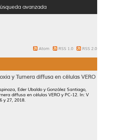
úsqueda avanzada
Atom
RSS 1.0
RSS 2.0
noxia y Turnera diffusa en células VERO
spinoza, Eder Ubaldo
y
González Santiago,
urnera diffusa en células VERO y PC-12.
In: V
6 y 27, 2018.