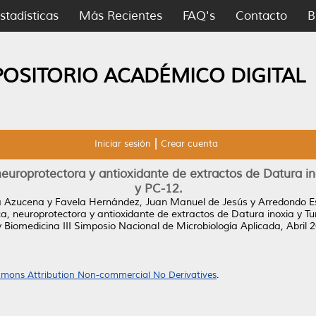
stadísticas
Más Recientes
FAQ's
Contacto
B
POSITORIO ACADÉMICO DIGITAL
Iniciar sesión
Crear cuenta
 neuroprotectora y antioxidante de extractos de Datura i
y PC-12.
a Azucena
y
Favela Hernández, Juan Manuel de Jesús
y
Arredondo E
ica, neuroprotectora y antioxidante de extractos de Datura inoxia y T
Biomedicina III Simposio Nacional de Microbiología Aplicada, Abril 2
mons Attribution Non-commercial No Derivatives
.