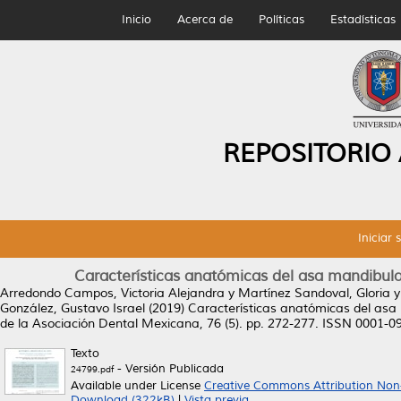
Inicio
Acerca de
Políticas
Estadísticas
REPOSITORIO
Iniciar 
Características anatómicas del asa mandibul
Arredondo Campos, Victoria Alejandra
y
Martínez Sandoval, Gloria
González, Gustavo Israel
(2019)
Características anatómicas del asa
de la Asociación Dental Mexicana, 76 (5). pp. 272-277. ISSN 0001-0
Texto
- Versión Publicada
24799.pdf
Available under License
Creative Commons Attribution Non
Download (322kB)
|
Vista previa