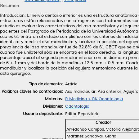
Resumen
Introducción: El nervio dentario inferior es una estructura anatómi
estructuras están relacionadas con iatrogenias con tratamientos com
estudio es evaluar las características del asa mandibular y el aguj
pacientes del Postgrado de Periodoncia de la Universidad Autónoma
cuales 61 entraron al estudio cumpliendo con los criterios de inclus
identificar y medir el asa mandibular y localizar la posición del ag
prevalencia del asa mandibular fue de 32.8% de 61 CBCT que se an
cuando fue unilateral sólo se encontró en el lado derecho, la longi
porcentaje apical al segundo premolar inferior con un diámetro prom
de 6 ± 1 mm y del borde de la mandíbula 12.5 mm ± 0.5 mm. Conclusi
mandibular y localizar la posición del agujero mentoniano durante la
acto quirúrgico.
Tipo de elemento:
Article
Palabras claves no controlados:
Asa mandibular; Asa anterior; Agujer
Materias:
R Medicina > RK Odontología
Divisiones:
Odontología
Usuario depositante:
Editor Repositorio
Creador
Arredondo Campos, Victoria Alejandr
Martínez Sandoval, Gloria