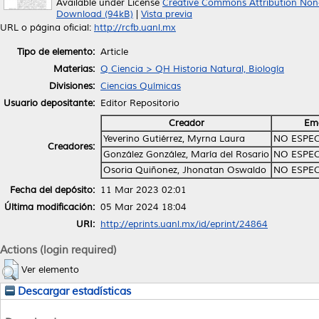
Available under License
Creative Commons Attribution Non
Download (94kB)
|
Vista previa
URL o página oficial:
http://rcfb.uanl.mx
Tipo de elemento:
Article
Materias:
Q Ciencia > QH Historia Natural, Biología
Divisiones:
Ciencias Químicas
Usuario depositante:
Editor Repositorio
Creador
Ema
Yeverino Gutiérrez, Myrna Laura
NO ESPEC
Creadores:
González González, María del Rosario
NO ESPEC
Osoria Quiñonez, Jhonatan Oswaldo
NO ESPEC
Fecha del depósito:
11 Mar 2023 02:01
Última modificación:
05 Mar 2024 18:04
URI:
http://eprints.uanl.mx/id/eprint/24864
Actions (login required)
Ver elemento
Descargar estadísticas