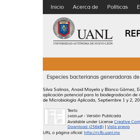
Inicio
Acerca de
Políticas
E
RE
Especies bacterianas generadoras de 
Silva Salinas, Anaid Mayela
y
Blanco Gámez, E
aplicación potencial para la biodegradación d
de Microbiología Aplicada, Septiembre 1 y 2, 20
Texto
- Versión Publicada
24880.pdf
Available under License
Creative Com
Download (256kB)
|
Vista previa
URL o página oficial:
http://rcfb.uanl.mx