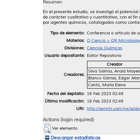
Resumen
En el presente estudio, se investigó el potenci
de carácter cualitativo y cuantitativo, con el 
por agentes químicos, catalogados como cont
Tipo de elemento:
Conferencia o artículo de u
Materias:
Q Ciencia > QR Microbiolo
Divisiones:
Ciencias Químicas
Usuario depositante:
Editor Repositorio
Creador
Silva Salinas, Anaid Mayel
Creadores:
Blanco Gámez, Edgar Alla
Cantú, María Elena
Fecha del depósito:
18 Feb 2023 02:49
Última modificación:
18 Feb 2023 02:49
URI:
http://eprints.uanl.mx/id/e
Actions (login required)
Ver elemento
Descargar estadísticas