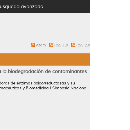
úsqueda avanzada
Atom
RSS 1.0
RSS 2.0
ra la biodegradación de contaminantes
doras de enzimas oxidorreductasas y su
rmacéuticas y Biomedicina I Simposio Nacional