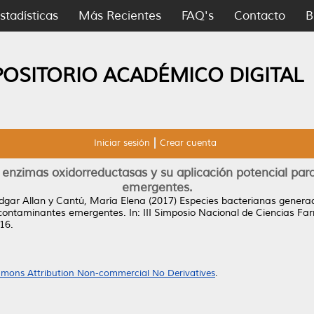
stadísticas
Más Recientes
FAQ's
Contacto
B
POSITORIO ACADÉMICO DIGITAL
Iniciar sesión
Crear cuenta
enzimas oxidorreductasas y su aplicación potencial pa
emergentes.
dgar Allan
y
Cantú, María Elena
(2017)
Especies bacterianas genera
e contaminantes emergentes.
In: III Simposio Nacional de Ciencias Fa
16.
mons Attribution Non-commercial No Derivatives
.