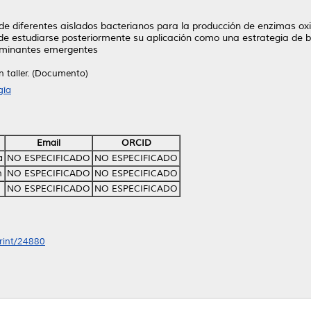
al de diferentes aislados bacterianos para la producción de enzimas o
fin de estudiarse posteriormente su aplicación como una estrategia d
aminantes emergentes
n taller. (Documento)
gía
Email
ORCID
a
NO ESPECIFICADO
NO ESPECIFICADO
n
NO ESPECIFICADO
NO ESPECIFICADO
NO ESPECIFICADO
NO ESPECIFICADO
print/24880