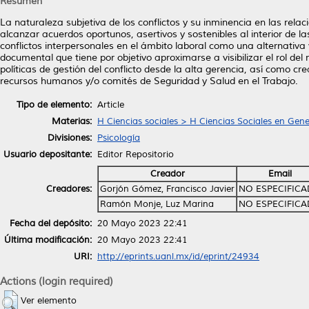
Resumen
La naturaleza subjetiva de los conflictos y su inminencia en las rel
alcanzar acuerdos oportunos, asertivos y sostenibles al interior de 
conflictos interpersonales en el ámbito laboral como una alternativa v
documental que tiene por objetivo aproximarse a visibilizar el rol del
políticas de gestión del conflicto desde la alta gerencia, así como cr
recursos humanos y/o comités de Seguridad y Salud en el Trabajo.
Tipo de elemento:
Article
Materias:
H Ciencias sociales > H Ciencias Sociales en Gene
Divisiones:
Psicología
Usuario depositante:
Editor Repositorio
Creador
Email
Creadores:
Gorjón Gómez, Francisco Javier
NO ESPECIFIC
Ramón Monje, Luz Marina
NO ESPECIFIC
Fecha del depósito:
20 Mayo 2023 22:41
Última modificación:
20 Mayo 2023 22:41
URI:
http://eprints.uanl.mx/id/eprint/24934
Actions (login required)
Ver elemento