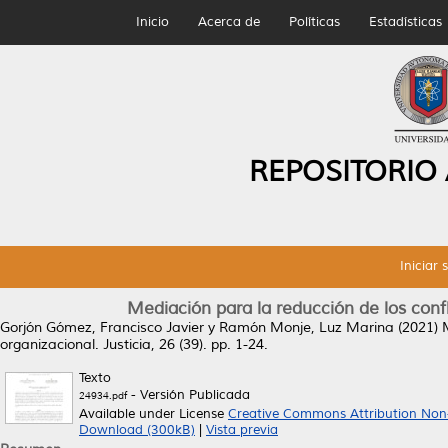
Inicio
Acerca de
Políticas
Estadísticas
REPOSITORIO
Iniciar 
Mediación para la reducción de los confl
Gorjón Gómez, Francisco Javier
y
Ramón Monje, Luz Marina
(2021)
organizacional.
Justicia, 26 (39). pp. 1-24.
Texto
- Versión Publicada
24934.pdf
Available under License
Creative Commons Attribution Non
Download (300kB)
|
Vista previa