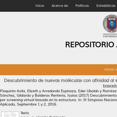
Inicio
Acerca de
Políticas
Estadísticas
REPOSITORIO
Iniciar 
Descubrimiento de nuevas moléculas con afinidad al sit
basado
Pioquinto Avila, Elizeth
y
Arredondo Espinoza, Eder Ubaldo
y
Ramírez
Sánchez, Gildardo
y
Balderas Rentería, Isaías
(2017)
Descubrimiento 
por screening virtual basado en la estructura.
In: III Simposio Nacio
Aplicada, Septiembre 1 y 2, 2016.
Texto