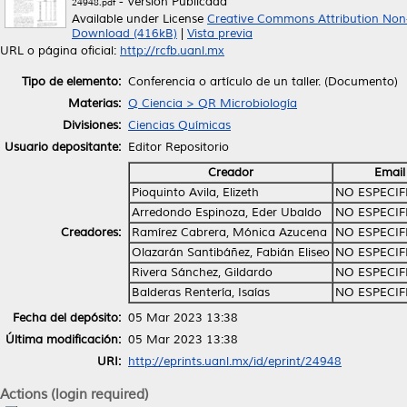
- Versión Publicada
24948.pdf
Available under License
Creative Commons Attribution Non
Download (416kB)
|
Vista previa
URL o página oficial:
http://rcfb.uanl.mx
Tipo de elemento:
Conferencia o artículo de un taller. (Documento)
Materias:
Q Ciencia > QR Microbiología
Divisiones:
Ciencias Químicas
Usuario depositante:
Editor Repositorio
Creador
Email
Pioquinto Avila, Elizeth
NO ESPECI
Arredondo Espinoza, Eder Ubaldo
NO ESPECI
Creadores:
Ramírez Cabrera, Mónica Azucena
NO ESPECI
Olazarán Santibáñez, Fabián Eliseo
NO ESPECI
Rivera Sánchez, Gildardo
NO ESPECI
Balderas Rentería, Isaías
NO ESPECI
Fecha del depósito:
05 Mar 2023 13:38
Última modificación:
05 Mar 2023 13:38
URI:
http://eprints.uanl.mx/id/eprint/24948
Actions (login required)