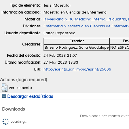
Tipo de elemento:
Tesis (Maestría)
Información adicional:
Maestría en Ciencias de Enfermería
Materias:
R Medicina > RC Medicina Interna, Psiquiatría,
Divisiones:
Enfermería > Maestría en Ciencias de Enfermerí
Usuario depositante:
Editor Repositorio
Creador
Ema
Creadores:
Briseño Rodríguez, Sofía Guadalupe
NO ESPEC
Fecha del depósito:
24 Feb 2023 21:07
Última modificación:
27 Mar 2023 13:33
URI:
http://eprints.uanl.mx/id/eprint/25006
Actions (login required)
Ver elemento
Descargar estadísticas
Downloads
Downloads per month over
Loading...