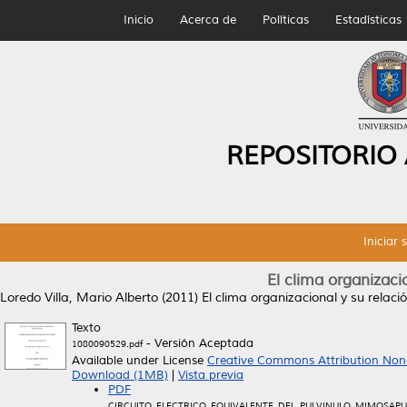
Inicio
Acerca de
Políticas
Estadísticas
REPOSITORIO
Iniciar 
El clima organizacio
Loredo Villa, Mario Alberto
(2011)
El clima organizacional y su relació
Texto
- Versión Aceptada
1080090529.pdf
Available under License
Creative Commons Attribution Non
Download (1MB)
|
Vista previa
PDF
CIRCUITO_ELECTRICO_EQUIVALENTE_DEL_PULVINULO_MIMOSAPU